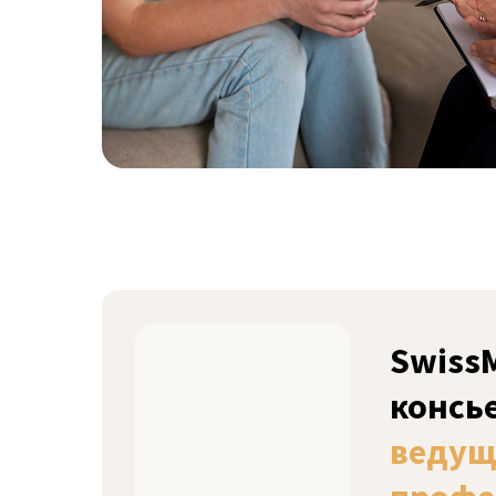
Swiss
консь
ведущ