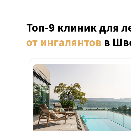
Топ-9 клиник для л
от
ингалянтов
в Шв