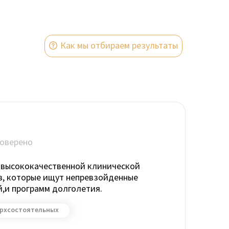
Как мы отбираем результаты
оверено
с высококачественной клинической
, которые ищут непревзойденные
й,и программ долголетия.
ерхсостоятельных