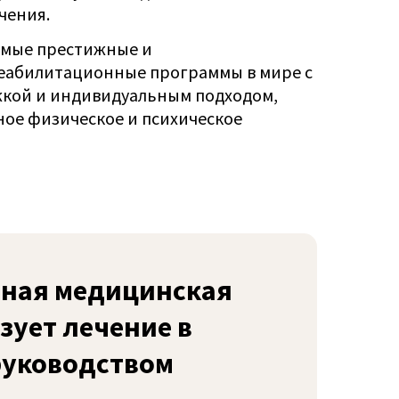
чения.
амые престижные и
абилитационные программы в мире с
кой и индивидуальным подходом,
ое физическое и психическое
ьная медицинская
зует лечение в
руководством