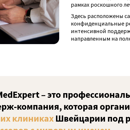
рамках роскошного ле
Здесь расположены с
конфиденциальные ре
интенсивной поддерж
направленным на полн
восстановление.
MedExpert
– это профессионал
ерж-компания, которая органи
их клиниках
Швейцарии под 