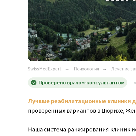
SwissMedExpert
Психология
Лечение за
→
→
Проверено врачом-консультантом
Лучшие реабилитационные клиники дл
проверенных вариантов в Цюрихе, Жен
Наша система ранжирования клиник ис