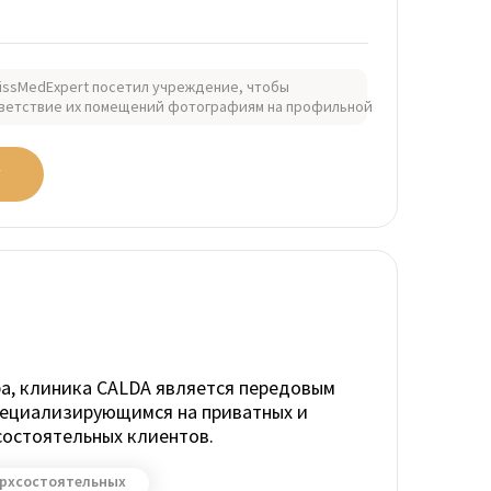
issMedExpert посетил учреждение, чтобы
ветствие их помещений фотографиям на профильной
У
а, клиника CALDA является передовым
пециализирующимся на приватных и
остоятельных клиентов.
ерхсостоятельных