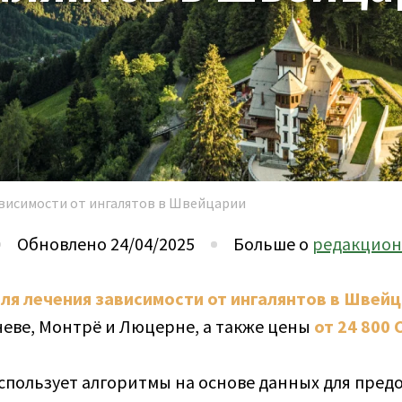
висимости от ингалятов в Швейцарии
Обновлено 24/04/2025
Больше о
редакцион
я лечения зависимости от ингалянтов в Швейц
еве, Монтрё и Люцерне, а также цены
от 24 800 
пользует алгоритмы на основе данных для предо