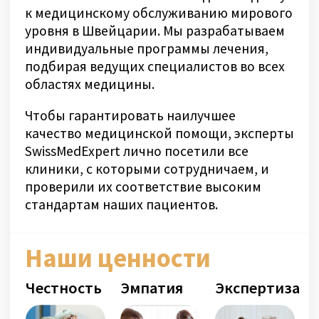
Hopital De La Tour
Миссия Здоровья 2024
Наша редакционная
политика
В SwissMedExpert мы убеждены:
медицинская информация должна
приносить пользу — и никогда не
вредить. Именно поэтому ваше
здоровье и благополучие ваших
близких так важны для нас.
Наши статьи основаны на современных
медицинских исследованиях и лучших
практиках. Они предназначены для
поддержки, а не замены рекомендаций
вашего лечащего врача — чтобы помочь вам
принимать обоснованные решения.