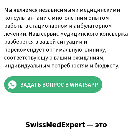
SwissMedExpert
— это
профессиональный
медицинский консьерж-
сервис, который организует
лечение в
ведущих
клиниках
Швейцарии у профессоров с
мировым именем
.
70+ проверенных клиник
Мы лично посетили каждую клинику
для ознакомительной инспекции