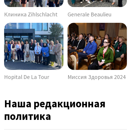
Почему можно доверять
SwissMedExpert?
Наш сервис медицинского консьержа —
это особенно привлекательный вариант
лечения, потому что мы действуем в
ваших интересах. Мы гарантируем
абсолютную конфиденциальность и
приватность, что делает нас идеальным
выбором для тех, кто ценит полную
дискретность во время восстановления.
Мы обеспечиваем более высокий уровень
заботы и берем на себя большую
ответственность, чем при
самостоятельной организации поездки.
Мы считаем, что
самое важное —
это Вы
— человек,
который
доверяет нам
свое здоровье