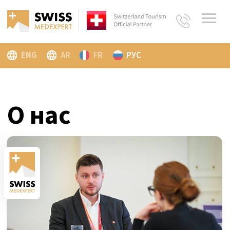
ENG
AR
FR
РУС
О нас