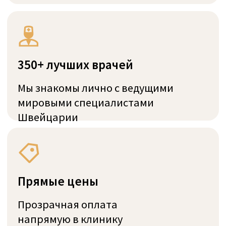
Наша миссия
Наша миссия — обеспечить для вас доступ
к медицинскому обслуживанию мирового
уровня в Швейцарии. Мы разрабатываем
индивидуальные программы лечения,
подбирая ведущих специалистов во всех
областях медицины.
Чтобы гарантировать наилучшее
качество медицинской помощи, эксперты
SwissMedExpert лично посетили все
клиники, с которыми сотрудничаем, и
проверили их соответствие высоким
стандартам наших пациентов.
Наши ценности
Честность
Эмпатия
Экспертиза