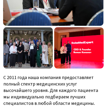
С 2011 года наша компания предоставляет
полный спектр медицинских услуг
высочайшего уровня. Для каждого пациента
мы индивидуально подбираем лучших
специалистов в любой области медицины.
Мы являемся независимыми медицинскими
консультантами с многолетним опытом
работы в стационарном и амбулаторном
лечении. Наш сервис медицинского консьержа
разберётся в вашей ситуации и
порекомендует оптимальную клинику,
соответствующую вашим ожиданиям,
индивидуальным потребностям и бюджету.
ЗАДАТЬ ВОПРОС В WHATSAPP