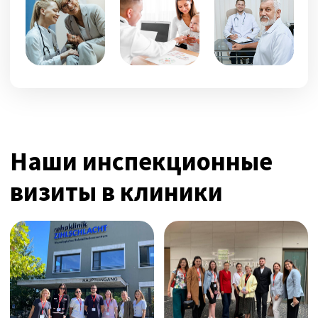
Мы сотрудничаем с экспертами и гордимся
тем, что переводим сложные медицинские
знания на простой и понятный язык.
Представьте нас как хорошо
информированного друга, который
действительно разбирается в теме —
человека, который объясняет вещи просто,
отвечает на ваши вопросы и помогает вам
чувствовать себя уверенно в своих знаниях.
О НАШЕЙ РЕДАКЦИОННОЙ ПОЛИТИКЕ