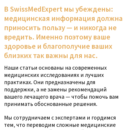
Вот почему мы предлагаем Вам
лучшие и самые качественные услуги:
сервис премиум-класса и
медицинское лечение, основанное
на доказательной медицине. Мы
лечим не только болезнь, но и
человека. Вы никогда не
почувствуете себя просто винтиком в
"фабрике здравоохранения";
напротив, Вы получите
персональный подход и искреннюю
заботу.
Мы с нетерпением ждем встречи с
Вами:
НАПИСАТЬ В WHATSAPP