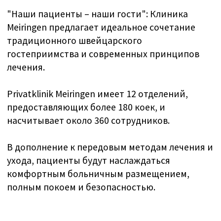
каждом шагу. Ваш путь к обновленному
здоровью и благополучию начинается
всего с одного звонка или клика.
Откройте для себя исключительный
уход и изысканный опыт, которые
делают Privatklinik Meiringen поистине
уникальной.
Напишите нам в WhatsApp +41 76 266
1457 или оставьте заявку:
НАПИСТАТЬ В WHATSAPP
ЗАПРОСИТЬ ЗВОНОК
Виды лечения в Privatklinik
Meiringen
Ваше лечение будет основано на последних
медицинских, психиатрических и сестринских