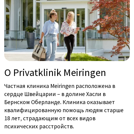
гостеприимства и современных принципов
лечения.
Privatklinik Meiringen имеет 12 отделений,
предоставляющих более 180 коек, и
насчитывает около 360 сотрудников.
В дополнение к передовым методам лечения и
ухода, пациенты будут наслаждаться
комфортным больничным размещением,
полным покоем и безопасностью.
Бесплатная консультация (15
минут)
Наша команда готова поддержать вас на