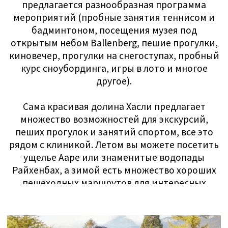
профессиональная медицинская
консьерж-компания, которая
организует лечение в
ведущих
клиниках
Швейцарии под
руководством
профессоров с
мировым именем
.
70+ проверенных клиник
Мы лично провели инспекции во всех
клиниках, чтобы убедиться, что они
соответствуют ожиданиям клиентов с
ультравысоким уровнем дохода.
Абсолютная конфиденциальность
Вместо того чтобы самостоятельно
связываться с клиниками и раскрывать