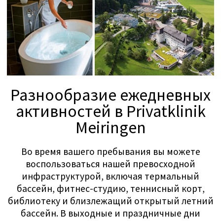
зоне "маркетплейс". Меню составлено таким
образом, чтобы предложить разнообразные и
сбалансированные варианты. Особые
диетические требования учитываются с
заботой. Ресторан и бистро доступны для вас
во время вашего пребывания. Оба являются
популярными местами встреч для пациентов,
посетителей и персонала клиники, где люди
любят провести время и расслабиться.
Персонал по размещению и питанию гордится
своим превосходным гостеприимством.
SwissMedExpert
– это