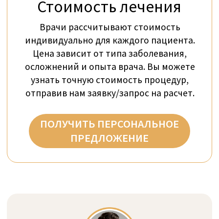
подобрать клинику, которая соответствует
вашим потребностям.
С чем вы столкнулись?
Работая с нами, вы получаете
полностью независимую поддержку —
мы внимательно выслушаем вашу
ситуацию. Вам не придется
самостоятельно связываться с
клиниками, раскрывая персональные
данные в нескольких учреждениях и
подвергаясь маркетинговым
рассылкам.
Какое лечение вам требуется?
Как независимые медицинские
консультанты с многолетним опытом
в стационарном и амбулаторном
лечении, мы глубоко анализируем ваш
случай. Наш консьерж-сервис
подберет оптимальную клинику,
соответствующую вашим ожиданиям,
индивидуальным потребностям и