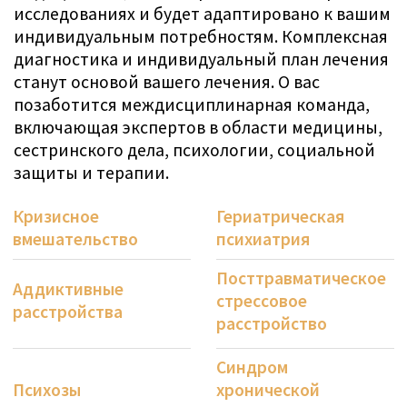
бассейн, фитнес-студию, теннисный корт,
библиотеку и близлежащий открытый летний
бассейн. В выходные и праздничные дни
предлагается разнообразная программа
мероприятий (пробные занятия теннисом и
бадминтоном, посещения музея под
открытым небом Ballenberg, пешие прогулки,
киновечер, прогулки на снегоступах, пробный
курс сноубординга, игры в лото и многое
другое).
Сама красивая долина Хасли предлагает
множество возможностей для экскурсий,
пеших прогулок и занятий спортом, все это
рядом с клиникой. Летом вы можете посетить
ущелье Ааре или знаменитые водопады
Райхенбах, а зимой есть множество хороших
пешеходных маршрутов для интересных
походов.