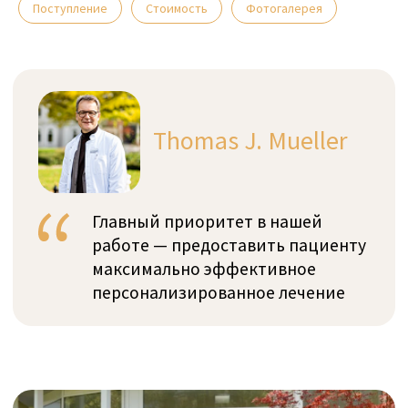
Поступление
Стоимость
Фотогалерея
О Privatklinik Meiringen
Частная клиника Meiringen расположена в
сердце Швейцарии – в долине Хасли в
Бернском Оберланде. Клиника оказывает
квалифицированную помощь людям старше
18 лет, страдающим от всех видов
психических расстройств.
"Наши пациенты – наши гости": Клиника
Meiringen предлагает идеальное сочетание
традиционного швейцарского