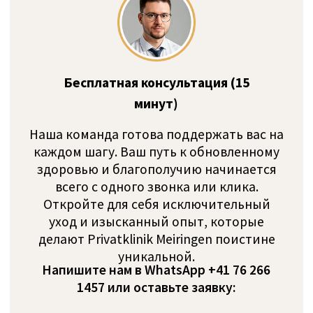
бюджету.
Как гарантируется
конфиденциальность?
На любом этапе нам не требуется знать
ваше настоящее имя. Все платежи
осуществляются прозрачно и напрямую
в клинику — без скрытых комиссий и
наценок. (Многие клиники используют
отдельные платежные системы,
маскируя в вашей банковской выписке
переводы на реабилитацию.)
Мы считаем, что
самое важное —
это Вы
— человек,
который
доверяет нам
свое здоровье