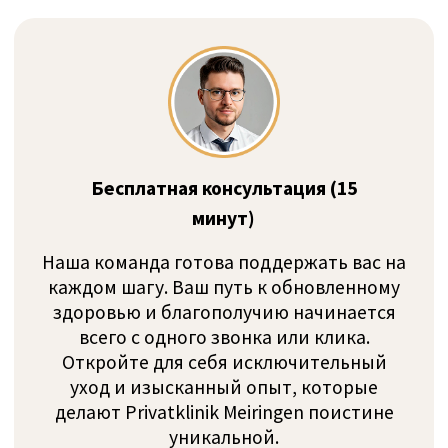
исследованиях и будет адаптировано к вашим
индивидуальным потребностям. Комплексная
диагностика и индивидуальный план лечения
станут основой вашего лечения. О вас
позаботится междисциплинарная команда,
включающая экспертов в области медицины,
сестринского дела, психологии, социальной
защиты и терапии.
Кризисное
Гериатрическая
вмешательство
психиатрия
Посттравматическое
Аддиктивные
стрессовое
расстройства
расстройство
Синдром
хронической
Психозы
усталости
Аффективные
Расстройства
расстройства
личности