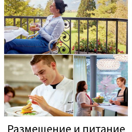
данные, доверьтесь нам — мы станем
вашим единственным медицинским
агентом, который подберёт
оптимальное решение для ваших нужд.
Годы опыта
С 2011 года мы организуем элитное
лечение по швейцарским стандартам
с максимально персонализированным
подходом.
Прием иностранных