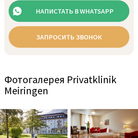
Вот почему мы предлагаем Вам
лучшие и самые качественные услуги:
сервис премиум-класса и
медицинское лечение, основанное
на доказательной медицине. Мы
лечим не только болезнь, но и
человека. Вы никогда не
почувствуете себя просто винтиком в
"фабрике здравоохранения";
напротив, Вы получите
персональный подход и искреннюю
заботу.
Мы с нетерпением ждем встречи с
Вами:
НАПИСАТЬ В WHATSAPP