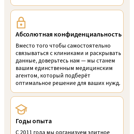
Бесплатная консультация (15
минут)
Наша команда готова поддержать вас на
каждом шагу. Ваш путь к обновленному
здоровью и благополучию начинается
всего с одного звонка или клика.
Откройте для себя исключительный
уход и изысканный опыт, которые
делают Privatklinik Meiringen поистине
уникальной.
Напишите нам в WhatsApp +41 76 266
1457 или оставьте заявку:
НАПИСТАТЬ В WHATSAPP
ЗАПРОСИТЬ ЗВОНОК