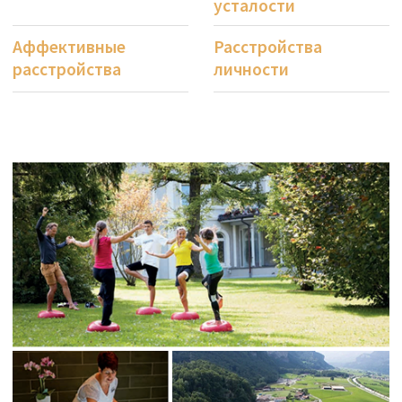
Размещение и питание
в Privatklinik Meiringen
Команда по питанию обслуживает вас в
современном новом здании с приятной
атмосферой с ноября 2020 года.
Сбалансированное, здоровое питание
способствует процессу выздоровления. Наша
кухонная команда готовит региональные,
натуральные, свежие и сезонные блюда и
предлагает их вам индивидуально в новой