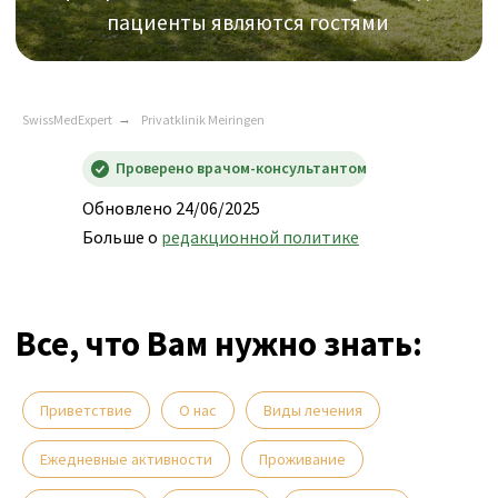
Все, что Вам нужно знать:
SwissMedExpert
→
Privatklinik Meiringen
Проверено врачом-консультантом
Обновлено 24/06/2025
Больше о
редакционной политике
Thomas J. Mueller
Главный приоритет в нашей
Приветствие
О нас
Виды лечения
работе — предоставить пациенту
максимально эффективное
Ежедневные активности
Проживание
персонализированное лечение