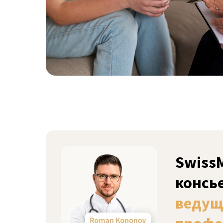
Swiss
консь
ведущ