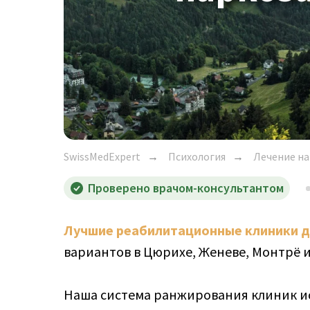
SwissMedExpert
Психология
Лечение н
→
→
Проверено врачом-консультантом
Лучшие реабилитационные клиники д
вариантов в Цюрихе, Женеве, Монтрё 
Наша система ранжирования клиник ис