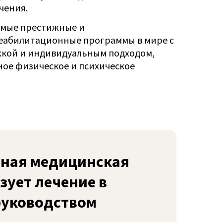
чения.
амые престижные и
абилитационные программы в мире с
кой и индивидуальным подходом,
ое физическое и психическое
ьная медицинская
зует лечение в
руководством