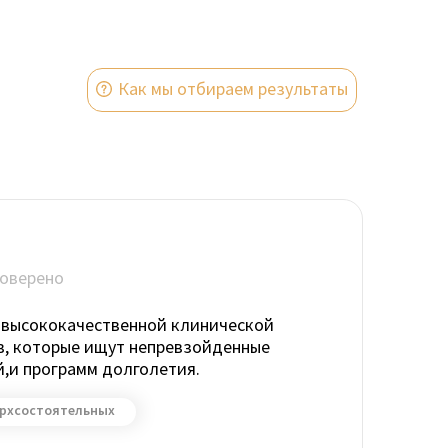
Как мы отбираем результаты
оверено
с высококачественной клинической
, которые ищут непревзойденные
й,и программ долголетия.
ерхсостоятельных