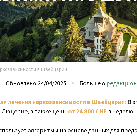
аркозависимости в Швейцарии
Обновлено 24/04/2025
Больше о
редакцион
ля лечения наркозависимости в Швейцарии:
В э
и Люцерне, а также цены
от 24 800 CHF
в неделю.
пользует алгоритмы на основе данных для предо