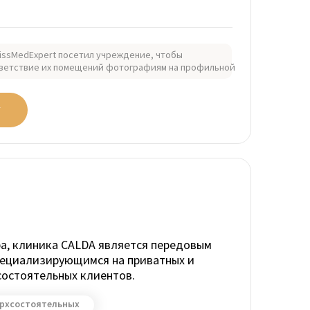
issMedExpert посетил учреждение, чтобы
ветствие их помещений фотографиям на профильной
У
а, клиника CALDA является передовым
пециализирующимся на приватных и
остоятельных клиентов.
ерхсостоятельных