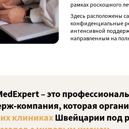
рамках роскошного ле
Здесь расположены с
конфиденциальные ре
интенсивной поддерж
направленным на полн
восстановление.
MedExpert
– это профессионал
ерж-компания, которая органи
их клиниках
Швейцарии под 