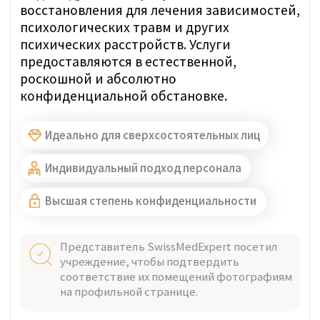
МЕРИНГЕН, ШВЕЙЦАРИЯ
Проверено
Private Clinic Meiringen
Частная клиника Майринген, ведущий
центр психического здоровья,
расположена в самом сердце Швейцарии, в
долине Хасли в Бернском нагорье. В нашей
клинике мы принимаем пациентов со
всеми формами психических расстройств.
Мы оказываем лечение, уход и поддержку
людям в возрасте от 18 лет и старше.
Индивидуальный подход персонала
Представитель SwissMedExpert посетил
учреждение, чтобы подтвердить
соответствие их помещений фотографиям
на профильной странице.
Прямая цена за неделю:
ИНДИВИДУАЛЬНО
ЗАДАТЬ ВОПРОС В WHATSAPP