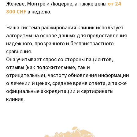
Женеве, Монтрё и Люцерне, а также цены
от 24
800 CHF
в неделю.
Наша система ранжирования клиник использует
алгоритмы на основе данных для предоставления
надёжного, прозрачного и беспристрастного
сравнения.
Она учитывает спрос со стороны пациентов,
Неудивительно, что Швейцария –
одна из самых богатых и закрытых
отзывы (как положительные, так и
стран мира – стала своего рода
отрицательные), частоту обновления информации
центром премиального
лечения
о лечении и ценах, среднее время ответа, а также
зависимостей и психических
официальные аккредитации и сертификаты
расстройств.
клиник.