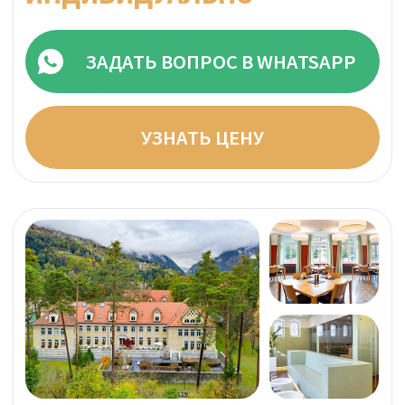
осуществляются прозрачно и напрямую
в клинику — без скрытых комиссий и
наценок. (Многие клиники используют
отдельные платежные системы,
маскируя в вашей банковской выписке
переводы на реабилитацию.)
Получите
бесплатную
консультацию
Запросите предварительную
консультацию (10 минут) с нашей
опытной командой. В ходе нее наша
цель — понять Вас, Ваши потребности и
ожидания, чтобы подготовить
индивидуальную программу лечения.
Напишите на в WhatsApp
+41 76 266 1457
или заполните форму: