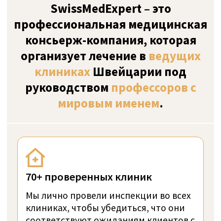
Топ-9 клиник для
лечения
булимии
в Швейцарии
Как мы отбираем результаты
ЦЮРИХ, ШВЕЙЦАРИЯ
Проверено
The Kusnacht Practice
The Kusnacht Practice является ведущей
клиников с высококачественной