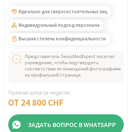
Почему стоит доверять
SwissMedExpert?