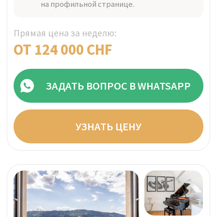
ЗАДАТЬ ВОПРОС В WHATSAPP
УЗНАТЬ ЦЕНУ
ВИЦНАУ, ШВЕЙЦАРИЯ
Проверено
NEOVIVA
Бутик-клиника реабилитации NEOVIVA,
расположенная в приватной части отеля с
панорамным видом на живописное
Люцернское озеро, применяет
комплексный научно-обоснованный