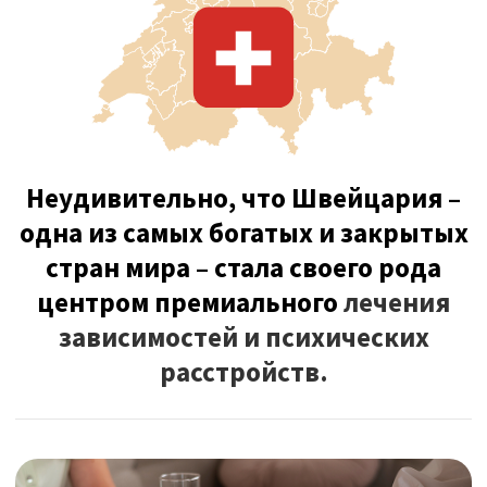
Швейцария предлагает уникальное
сочетание конфиденциальности,
эксклюзивности и культурного
богатства, создавая идеальные
условия для восстановления в
рамках роскошного лечения.
Здесь расположены самые престижные и
конфиденциальные реабилитационные
программы в мире с интенсивной
поддержкой и индивидуальным
подходом, направленным на полное
физическое и психическое
восстановление.