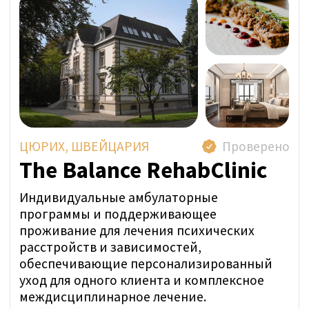
ЗАДАТЬ ВОПРОС В WHATSAPP
УЗНАТЬ ЦЕНУ
Самые частые вопросы о
лечения
булимии
в
Швейцарии?