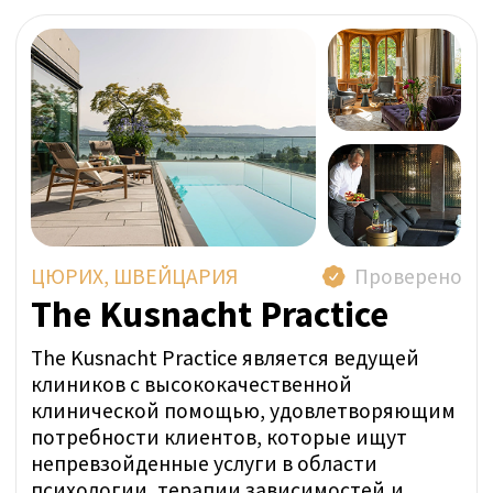
Индивидуальный подход персонала
Высшая степень конфиденциальности
Представитель SwissMedExpert посетил
учреждение, чтобы подтвердить
соответствие их помещений фотографиям
на профильной странице.
Прямая цена за неделю:
ОТ 124 000 CHF
ЗАДАТЬ ВОПРОС В WHATSAPP
УЗНАТЬ ЦЕНУ