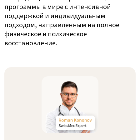
ультравысоким уровнем дохода.
Абсолютная конфиденциальность
Вместо того чтобы самостоятельно
связываться с клиниками и раскрывать
данные, доверьтесь нам — мы станем
вашим единственным медицинским
агентом, который подберёт
оптимальное решение для ваших нужд.
Годы опыта
С 2011 года мы организуем элитное
лечение по швейцарским стандартам
с максимально персонализированным
подходом.