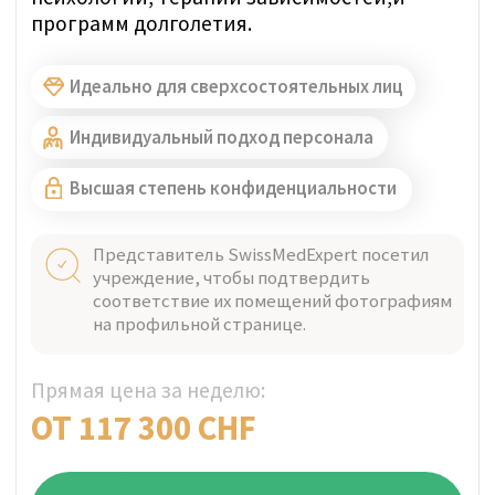
ЦЮРИХ, ШВЕЙЦАРИЯ
Проверено
Paracelsus Recovery
Принимая только одного клиента
одновременно, они обеспечивают лечение
по швейцарским стандартам с полностью
персонализированным уходом, полной
конфиденциальностью и соотношением
персонала к клиенту 20:1 на Цюрихском
озере.
Идеально для сверхсостоятельных лиц
Индивидуальный подход персонала
Высшая степень конфиденциальности
Представитель SwissMedExpert посетил
учреждение, чтобы подтвердить
соответствие их помещений фотографиям
на профильной странице.