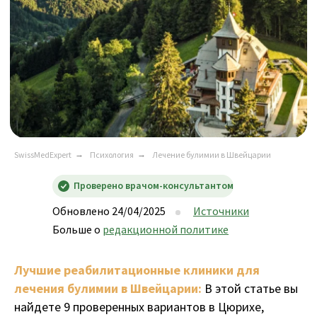
SwissMedExpert
→
Психология
→
Лечение булимии в Швейцарии
Проверено врачом-консультантом
Обновлено 24/04/2025
Источники
Больше о
редакционной политике
Лучшие реабилитационные клиники для
лечения булимии в Швейцарии:
В этой статье вы
найдете 9 проверенных вариантов в Цюрихе,