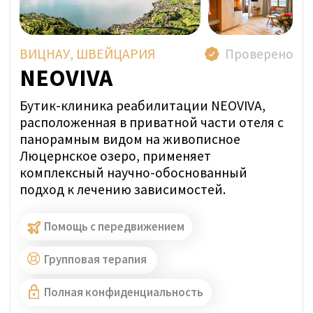
Индивидуальный подход персонала
Представитель SwissMedExpert посетил
учреждение, чтобы подтвердить
соответствие их помещений фотографиям
на профильной странице.
Прямая цена за неделю:
ИНДИВИДУАЛЬНО
ЗАДАТЬ ВОПРОС В WHATSAPP
УЗНАТЬ ЦЕНУ