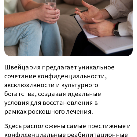
SwissMedExpert
– это
профессиональная медицинская
консьерж-компания, которая
организует лечение в
ведущих
клиниках
Швейцарии под
руководством
профессоров с
мировым именем
.
70+ проверенных клиник
Мы лично провели инспекции во всех
клиниках, чтобы убедиться, что они
соответствуют ожиданиям клиентов с