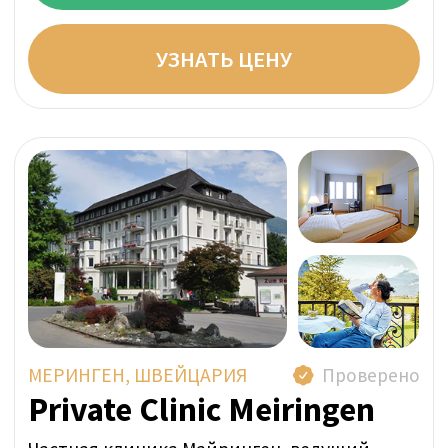
Наш консьерж-сервис представляет собой
эксклюзивное решение для первых лиц
государств, топ-менеджеров корпораций
и клиентов с ультра-высоким уровнем
дохода. Мы гарантируем максимальную
степень конфиденциальности, предлагая
идеальные условия для восстановления в
условиях абсолютной приватности.
Найдем для Вас
идеальное лечение
Первый шаг — принять решение обратиться в
реабилитационный центр. После этого важно
подобрать клинику, которая соответствует
вашим потребностям.
С чем вы столкнулись?
Работая с нами, вы получаете
полностью независимую поддержку —