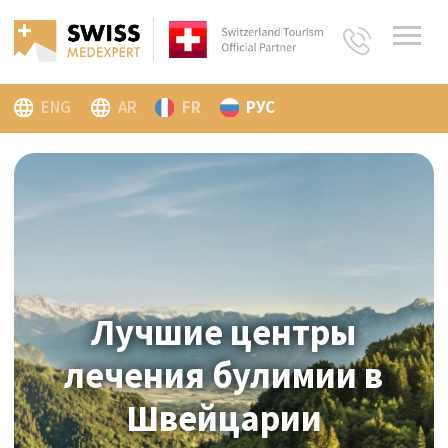
ENG
AR
FR
РУС
Лучшие центры
Лучшие центры
лечения
лечения
булимии в
булимии в
Швейцарии
Швейцарии