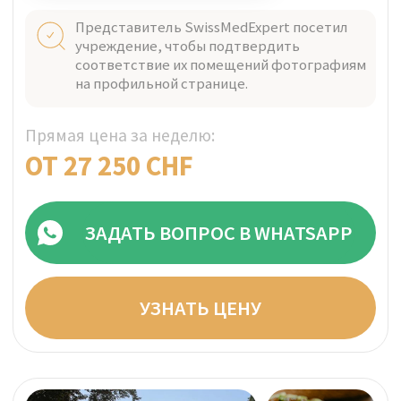
НИОН, ШВЕЙЦАРИЯ
Проверено
Clinique La Métairie
Возле Женевского озера расположена
Clinique La Métairie — реабилитационный
центр в формате отеля, предлагающий
комбинированный медицинский и
Миннесотский подход к лечению
зависимостей.
Индивидуальный подход персонала
Представитель SwissMedExpert посетил
учреждение, чтобы подтвердить
соответствие их помещений фотографиям
на профильной странице.
Прямая цена за неделю:
ИНДИВИДУАЛЬНО