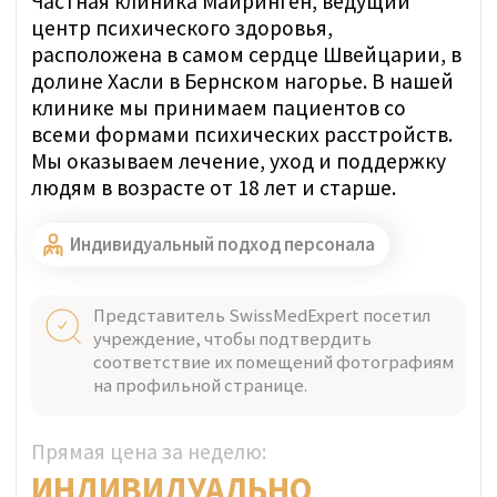
мы внимательно выслушаем вашу
ситуацию. Вам не придется
самостоятельно связываться с
клиниками, раскрывая персональные
данные в нескольких учреждениях и
подвергаясь маркетинговым
рассылкам.
Какое лечение вам требуется?
Как независимые медицинские
консультанты с многолетним опытом
в стационарном и амбулаторном
лечении, мы глубоко анализируем ваш
случай. Наш консьерж-сервис
подберет оптимальную клинику,
соответствующую вашим ожиданиям,
индивидуальным потребностям и
бюджету.
Как гарантируется
конфиденциальность?
На любом этапе нам не требуется знать
ваше настоящее имя. Все платежи