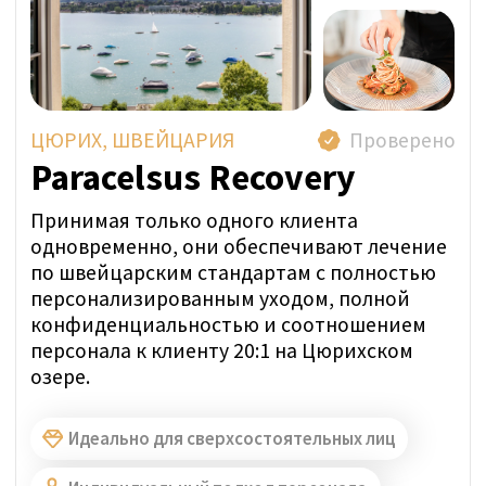
подход к лечению зависимостей.
Помощь с передвижением
Групповая терапия
Полная конфиденциальность
Представитель SwissMedExpert посетил
учреждение, чтобы подтвердить
соответствие их помещений фотографиям
на профильной странице.
Прямая цена за неделю:
ОТ 27 250 CHF
ЗАДАТЬ ВОПРОС В WHATSAPP
УЗНАТЬ ЦЕНУ