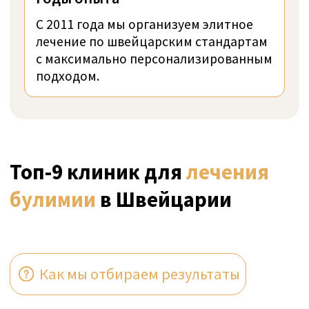
УЗНАТЬ ЦЕНУ
ЦЮРИХ, ШВЕЙЦАРИЯ
Проверено
The CALDA Clinic
Расположенная на Золотом берегу
Цюрихского озера, клиника CALDA является
передовым центром восстановления
психического здоровья,
специализирующимся на приватных и
конфиденциальных программах
реабилитации для состоятельных
клиентов.
Идеально для сверхсостоятельных лиц