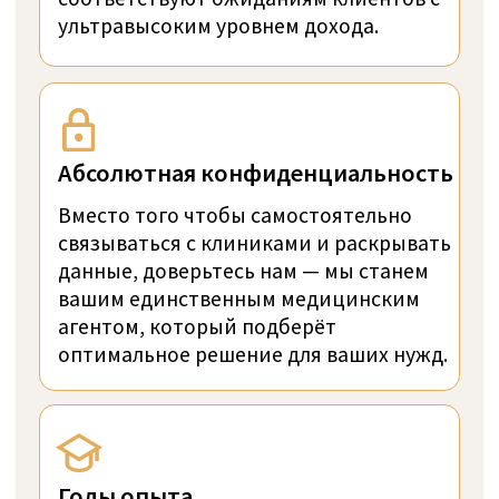
клинической помощью, удовлетворяющим
потребности клиентов, которые ищут
непревзойденные услуги в области
психологии, терапии зависимостей,и
программ долголетия.
Идеально для сверхсостоятельных лиц
Индивидуальный подход персонала
Высшая степень конфиденциальности
Представитель SwissMedExpert посетил
учреждение, чтобы подтвердить
соответствие их помещений фотографиям
на профильной странице.
Прямая цена за неделю:
ОТ 117 300 CHF
ЗАДАТЬ ВОПРОС В WHATSAPP