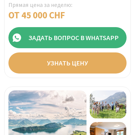
УЗНАТЬ ЦЕНУ
КАЦИС, ШВЕЙЦАРИЯ
Проверено
Private Clinic MENTALVA
Клиника MENTALVA — это частное
психиатрическое учреждение,
специализирующееся на психотерапии и
комплементарной медицине. Ваше лечение
будет проходить в приватной и
конфиденциальной обстановке среди
захватывающих дух Швейцарских Альп.