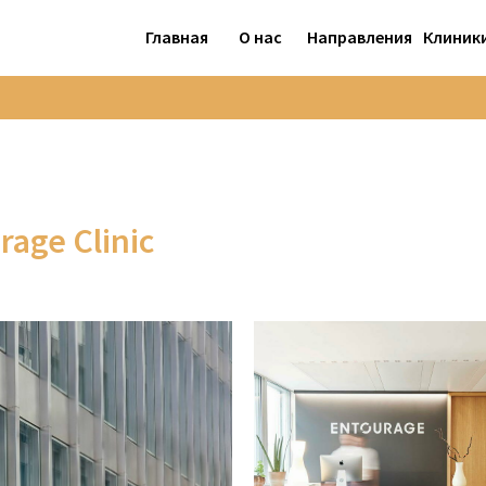
Главная
О нас
Направления
Клиник
age Clinic