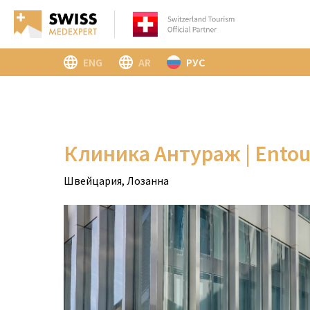
ENG
AR
РУС
Клиника Антураж | Entour
Швейцария, Лозанна