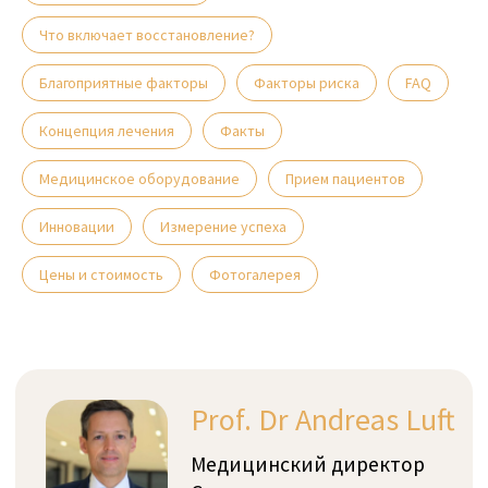
Prof. Dr Andreas Luft
Что включает восстановление?
Медицинский директор
Cereneo
Благоприятные факторы
Факторы риска
FAQ
Наша команда уделяет время,
Концепция лечения
Факты
чтобы понять ваши
индивидуальные потребности и
Медицинское оборудование
Прием пациентов
цели, и мы работаем с вами на
каждом шагу вашего пути к
выздоровлению.
Инновации
Измерение успеха
Цены и стоимость
Фотогалерея