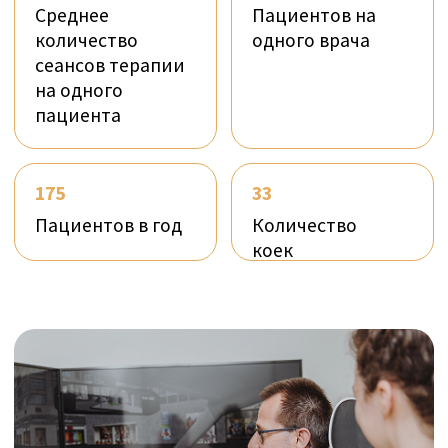
Кроме того, Cereneo сотрудничает с ведущими
университетами Европы и США. В партнерстве
с фондом cereneo, Институтом Люцернского
озера (LLUI) и Цюрихским университетом мы
активно инициируем и проводим
собственные нейробиологические
исследования. Целью этих исследований
является дальнейшее развитие области
нейрореабилитации, установление
объективных и измеримых стандартов и
изучение новых технологий, предназначенных
для улучшения терапии, предоставляемой как
на дому, так и онлайн.