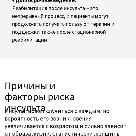
• Долгосрочное ведение:
Реабилитация после инсульта – это
непрерывный процесс, и пациенты могут
продолжать получать пользу от терапии и
поддержки также после стационарной
реабилитации
Концепция лечения
в Cereneo
«Мы создаем прогресс» – в исследовании
физиологических процессов и процессов в
человеческом мозге, в разработке новых
терапевтических методов и технических
инноваций, таких как специализированные
роботизированные системы для наших
пациентов, которые выводят
нейрореабилитацию на новый уровень.
ЭКСПЕРТЫ ИЗ ВСЕХ ДИСЦИПЛИН
РАБОТАЮТ РУКА ОБ РУКУ: