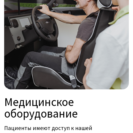
Измерение успеха
лечения
Каждый пациент получает полностью
персонализированную программу
нейрореабилитации. Прогресс отслеживается
через регулярные промежутки времени с
использованием стандартизированного
протокола оценки.
Междисциплинарная команда, включающая
неврологов, терапевтов, медсестер,
инженеров и исследователей, использует эти
результаты для точной настройки терапии и
корректировки оборудования в соответствии
с меняющимися потребностями пациента.
Этот адаптивный подход способствует
независимости и улучшает восстановление.