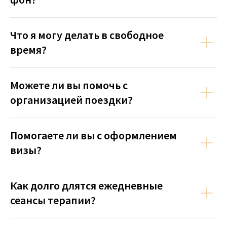
относительно вашего пребывания в
клинике. В любой момент вы можете
запланировать онлайн-консультацию с
Что я могу делать в свободное
одним из опытных неврологов, чтобы
решить вопросы, связанные с вашим
время?
здоровьем или программой
реабилитации.
Можете ли вы помочь с
организацией поездки?
Помогаете ли вы с оформлением
визы?
Как долго длятся ежедневные
сеансы терапии?