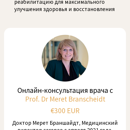
Комплексная оценка помогает определить,
какие способности могут быть реально
восстановлены, например, ходьба без
вспомогательных средств вместо
использования инвалидной коляски или
ходунков.
Факторы хорошей
реабилитации
В Cereneo медицинская команда готова
поддержать вас на каждом этапе вашего пути
к выздоровлению.