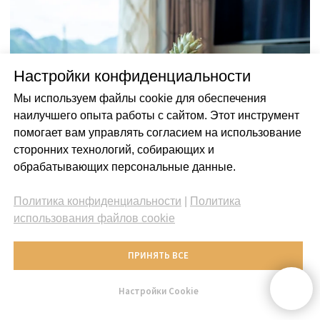
максимальной функциональности для
активной жизни. Имея образование в
немецких университетских клиниках и
опыт исследований в Университетской
клинике Цюриха, он постоянно работает
Настройки конфиденциальности
над улучшением стратегий
реабилитации. Доктор Цизльспергер
Мы используем файлы cookie для обеспечения
говорит на английском и немецком
языках.
наилучшего опыта работы с сайтом. Этот инструмент
30 min
помогает вам управлять согласием на использование
Данные веб-
сторонних технологий, собирающих и
конференции
обрабатывающих персональные данные.
предоставляются после
подтверждения
Политика конфиденциальности
|
Политика
использования файлов cookie
ЗАПИСАТЬСЯ НА КОНСУЛЬТАЦИЮ
ПРИНЯТЬ ВСЕ
Настройки Cookie