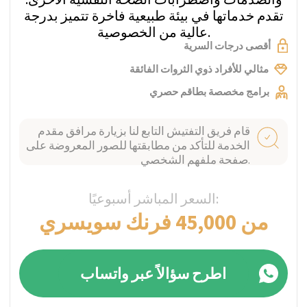
Private Clinic Meiringen
تم التحقق
منه
تقع عيادة مايرينغن الخاصة، المركز الرائد للصحة
النفسية، في قلب سويسرا بوادي هاسلي بمنطقة
برنر أوبرلاند. نستقبل في هذه العيادة الأشخاص
الذين يعانون من جميع أنواع الأمراض النفسية.
نقدم العلاج والرعاية والدعم للأفراد من عمر 18
عامًا فما فوق.
برامج مخصصة بطاقم حصري
قام فريق التفتيش التابع لنا بزيارة مرافق مقدم
الخدمة للتأكد من مطابقتها للصور المعروضة على
صفحة ملفهم الشخصي.
السعر المباشر أسبوعيًا:
فردي
اطرح سؤالاً عبر واتساب
احصل على عرض السعر