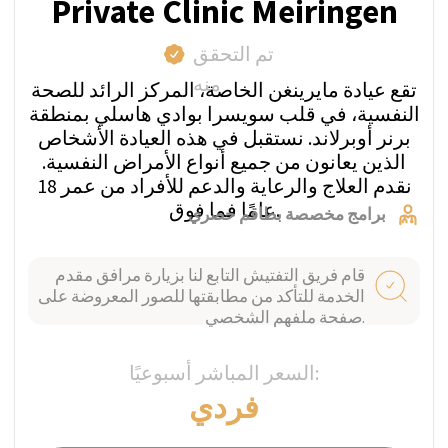
بماذا تعاني؟
العمل معنا يمنحك دعمًا ورعاية مستقلين -
حيث نستمع إليك بعناية. لا حاجة للاتصال
بجميع العيادات بنفسك. تجنب مشاركة
معلوماتك مع عدة مؤسسات أو الكشف عن
تفاصيلك لأغراض تسويقية.
أي نوع من الرعاية تحتاج؟
نحن مستشارون طبيون محايدون ولدينا
سنوات من الخبرة في الرعاية السكنية
والرعاية الخارجية. ستقوم خدمة
الاستشارات الطبية الخاصة بنا بفهم وضعك
وتقديم المشورة لك بأفضل عيادة تناسب
توقعاتك واحتياجاتك الفريدة وميزانيتك.
كيف تضمن السرية؟
في أي مرحلة من العملية، لا نحتاج إلى
معرفة اسمك الحقيقي. جميع المدفوعات
تكون شفافة ومباشرة إلى العيادة دون رسوم
خفية أو زيادات: غالبًا ما تستخدم العيادات
كيانات دفع منفصلة لإخفاء التحويلات إلى
مراكز التأهيل في كشوفاتك البنكية.