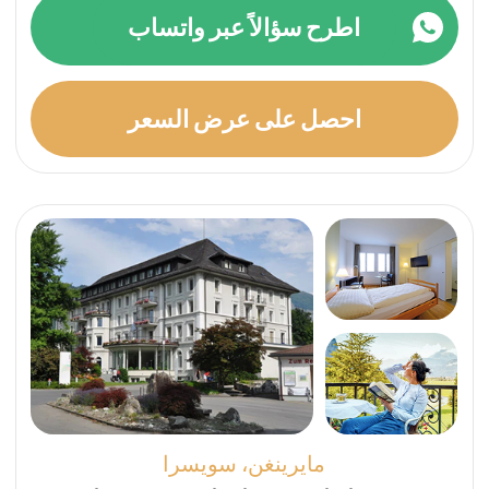
لماذا يمكنك الوثوق بـ
SwissMedExpert؟
تُعد خدمة الاستشارات الطبية الخاصة بنا خيارًا
علاجيًا جذابًا بشكل خاص للسياسيين البارزين
والمديرين التنفيذيين للشركات والأفراد ذوي
الثروات الفائقة. نحن نضمن السرية المطلقة
والخصوصية، مما يجعلها الخيار الأمثل لمن
يسعون للتعافي في ظل كامل السرية.
اعثر على العلاج المثالي لك
الخطوة الأولى نحو التعافي هي اتخاذ قرار الذهاب
إلى إعادة التأهيل. بمجرد اتخاذك لهذا القرار، يصبح
من المهم العثور على مركز إعادة التأهيل المناسب
الذي يلبي احتياجاتك الفريدة.