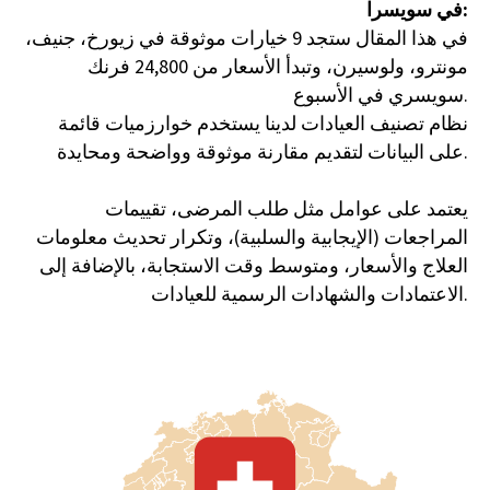
في سويسرا:
في هذا المقال ستجد 9 خيارات موثوقة في زيورخ، جنيف،
مونترو، ولوسيرن، وتبدأ الأسعار من 24,800 فرنك
سويسري في الأسبوع.
نظام تصنيف العيادات لدينا يستخدم خوارزميات قائمة
على البيانات لتقديم مقارنة موثوقة وواضحة ومحايدة.
ليس من المستغرب أن سويسرا، إحدى
أكثر دول العالم ثراءً وحرصًا على
يعتمد على عوامل مثل طلب المرضى، تقييمات
الخصوصية، أصبحت نقطة جذب لعلاج
المراجعات (الإيجابية والسلبية)، وتكرار تحديث معلومات
الفاخر.
الإدمان والصحة النفسية
العلاج والأسعار، ومتوسط وقت الاستجابة، بالإضافة إلى
الاعتمادات والشهادات الرسمية للعيادات.