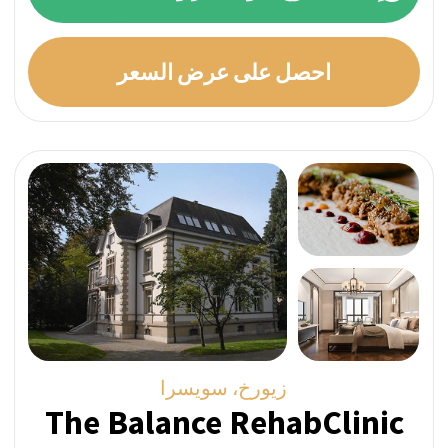
ميتاري" برنامج إعادة تأهيل على نمط الفنادق،
معتمدًا على نهج علاجي مشترك بين الطبي
وبرنامج مينيسوتا لعلاج الإدمان.
برامج مخصصة بطاقم حصري
قام فريق التفتيش التابع لنا بزيارة مرافق مقدم
الخدمة للتأكد من مطابقتها للصور المعروضة على
صفحة ملفهم الشخصي.
السعر المباشر أسبوعيًا:
فردي
اطرح سؤالاً عبر واتساب
احصل على عرض السعر
أكثر الأسئلة شيوعًا حول علاج