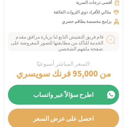
زيورخ، سويسرا
The Balance RehabClinic
تم التحقق
منه
برامج العيادات الخارجية المخصصة والعيش بلا
إدمان لصحة النفسية وعلاج الإدمان، مع تقديم
رعاية فردية لكل عميل وعلاج متعدد التخصصات
مصمم خصيصًا لكل حالة.
أقصى درجات السرية
مثالي للأفراد ذوي الثروات الفائقة
برامج مخصصة بطاقم حصري
قام فريق التفتيش التابع لنا بزيارة مرافق مقدم