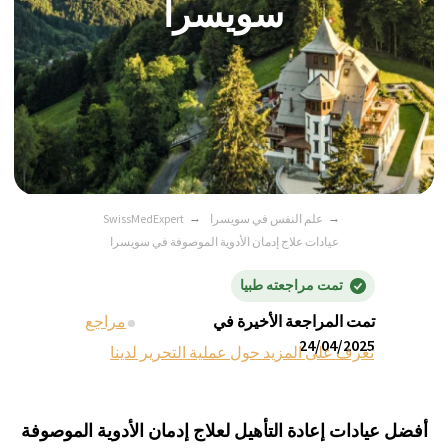
→
علم النفس في سويسرا
→
SwissMedExpert
عيادات علاج إدمان الأدوية الموصوفة في سويسرا
تمت مراجعته طبيا
تمت المراجعة الأخيرة في
مراجع
24/04/2025
تعرف على المزيد حول عملية التحرير لدينا
أفضل عيادات إعادة التأهيل لعلاج إدمان الأدوية الموصوفة