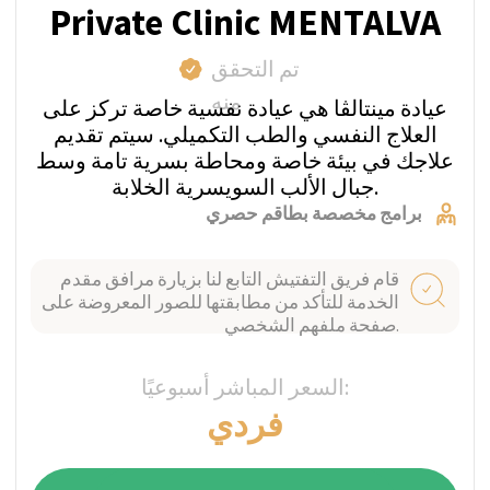
+41
I confirm my agreement with terms
conditions and
privacy policy.
LEAVE A REQUEST