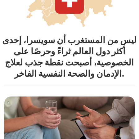
تقدم سويسرا مزيجًا فريدًا من الخصوصية
والتميز والثراء الثقافي، مما يوفر البيئة
المثالية للتعافي مع تجربة علاج فاخرة
بامتياز.
تضم الدولة أرقى برامج العلاج وأكثرها سرية في
العالم مع دعم مكثف وعلاج فردي لاستعادة
صحتك الجسدية والعقلية.
"سويس ميد إكسبيرت" هي شركة
استشارات طبية مهنية توفر العلاج
في أبرز العيادات السويسرية تحت
إشراف أساتذة معروفين عالميًا.