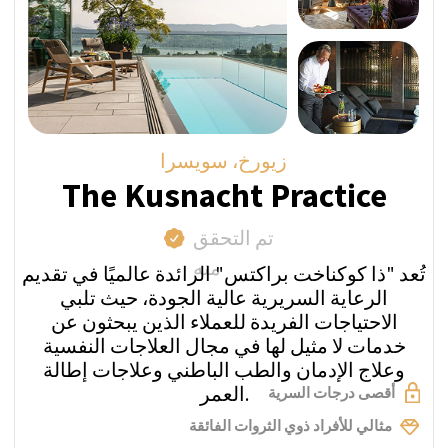
قام فريق التفتيش التابع لنا بزيارة مرافق مقدم
الخدمة للتأكد من مطابقتها للصور المعروضة على
صفحة ملفهم الشخصي.
السعر المباشر أسبوعيًا:
من 124,000 فرنك سويسري
اطرح سؤالاً عبر واتساب
احصل على عرض السعر
زيورخ، سويسرا