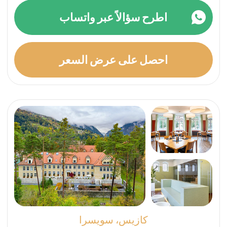
اطلب استشارة مجانية
الآن
اطلب استشارة أولية غير ملزمة (10 دقائق) مع
فريقنا المتمرس. خلال هذه الاستشارة، هدفنا
هو فهمك واهتماماتك الشخصية من أجل إعداد
برنامج علاج مصمم خصيصًا لك.
+41 76 266 1457
اكتب لنا على WhatsApp
أو اترك طلبًا: