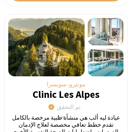
الخدمة للتأكد من مطابقتها للصور المعروضة على
صفحة ملفهم الشخصي.
السعر المباشر أسبوعيًا:
من 24,800 فرنك سويسري
اطرح سؤالاً عبر واتساب
احصل على عرض السعر
مايرينغن، سويسرا