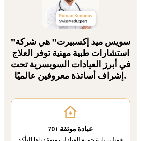
نوفر علاجًا تنفيذيًا فاخرًا وفقًا للمعايير
السويسرية مع رعاية شخصية عالية وحرص
على السرية منذ عام 2011
أفضل 9 مراكز لإعادة التأهيل لعلاج
إدمان الأدوية الموصوفة في
سويسرا
كيف نقوم بترتيب
النتائج؟
زيورخ، سويسرا