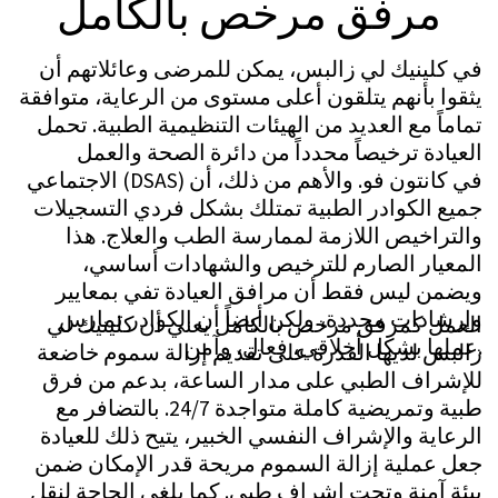
استشارة مجانية غير ملزمة الآن (15
دقيقة)
يفريقنا هنا لدعمك في كل خطوة على
الطريق. يبدأ طريقك نحو صحة وعافية متجددة
بمكالمة أو نقرة واحدة فقط. اكتشف الرعاية
الاستثنائية والخبرة الراقية التي تجعل Clinic
Les Alpes فريدة حقًا.
تواصل معنا عبر واتساب على الرقم +41 76
266 1457 أو اترك طلبًا:
مراسلة عبر واتساب
طلب مكالمة