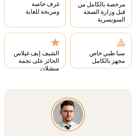
كلينيك لي زالبس المعرفة والخبرة في علاج
التشخيصات التالية:
الصحة النفسية
الاضطرابات الإدراكية
القلق
الإرهاق (الاحتراق
الاضطرابات
النفسي)
المصاحبة
الاكتئاب
اضطرابات الأكل
الرفاهية العاطفية
الصحة النفسية
إدمان المواد
المستنشقات
الكحول
المخدرات (بشكل عام)
الحشيش
المهدئات
إكستاسي (Ecstasy)
جي إتش بي (GHB)
المواد المهلوسة