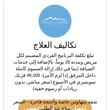
خلال فترة الإقامة، ستتاح للنزلاء فرصة الاستمتاع
والاسترخاء في مساحاتنا المشتركة:
المكتبة – مزينة بأسلوب الأناقة البريطانية
الهادئة مع أجواء دافئة ومرحبة ومدفأة حطب.
غرفة الجلوس (The Drawing room) – مزينة
بنفس الروح، بأثاث عتيق وسجاد فارسي،
وبنافذة مقوسة تطل على جبال الألب والمروج
الرائعة التي تشتهر بها سويسرا بشكل خاص.
غرفة الدراسة (The Study) – غرفة أخرى دافئة
ومريحة حيث يمكن للنزلاء القراءة بهدوء، أو
مشاركة لحظة من الود، أو مجرد الاسترخاء
وتجميع الأفكار.
التراس – هنا يمكن لمرضانا الاستمتاع بتناول
الطعام في الهواء الطلق خلال فصل الصيف مع
إطلالة دائمة على جبال الألب المغطاة بالثلوج
وبحيرة جنيف بالأسفل تمامًا.