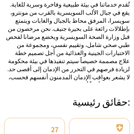
استشارة مجانية غير ملزمة الآن (15
دقيقة)
يفريقنا هنا لدعمك في كل خطوة على
الطريق. يبدأ طريقك نحو صحة وعافية متجددة
بمكالمة أو نقرة واحدة فقط. اكتشف الرعاية
الاستثنائية والخبرة الراقية التي تجعل Clinic
Les Alpes فريدة حقًا.
تواصل معنا عبر واتساب على الرقم +41 76
266 1457 أو اترك طلبًا:
مراسلة عبر واتساب
طلب مكالمة
الحالات التي يتم
علاجها في كلينيك لي
زالبس
جمع المجلس الاستشاري العلمي وفريق عمل