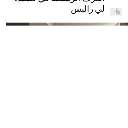
لي زالبس