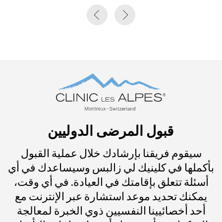
تم تصميم كل غرفة من غرف النوم الـ 27 الخاصة
والمريحة للغاية بعناية لجعل مرضانا يشعرون وكأنهم
في منزلهم، مرتاحين وآمنين.
جميع غرف النوم تتمتع بإطلالات رائعة وغير منقطعة
على الجبال والمروج والغابات والبحيرة. وهي