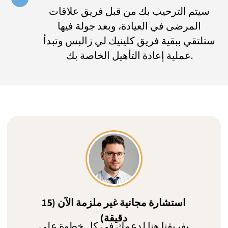
في أبرز العيادات السويسرية تحت
سيتم الترحيب بك من قبل فريق علاقات
إشراف أساتذة معروفين عالميًا.
المرضى في العيادة، وبعد جولة فيها
ستلتقي ببقية فريق كلينيك لي زالبس وتبدأ
عملية إعادة التأهيل الخاصة بك.
70+ عيادة موثقة
قمنا بزيارة جميع العيادات وتفقدناها للتأكد
من مطابقتها لتوقعات الأفراد ذوي الثروات
الفائقة
أعلى مستويات السرية
بدلاً من الاتصال بجميع العيادات بنفسك
ومشاركة التفاصيل، نحن وكيلك الطبي
الوحيد الذي يجد الأنسب لاحتياجاتك