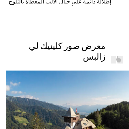
معرض صور كلينيك لي
زالبس