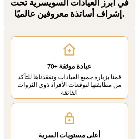
نحن نؤمن أن أهم شيء
هو أنت - الشخص الذي
يثق بنا فيما يتعلق بصحته.
ولهذا السبب فإننا نقدم لك أفضل الخدمات
وأكثرها موثوقية: رعاية رفيعة المستوى،
ومساعدة تستند إلى الطب القائم على
الأدلة. فنحن لا نعالج المرض فحسب، بل
نعالج الشخص أيضًا. ولن تشعر أبدًا بأنك
مجرد جزء من "مصنع الرعاية الصحية"؛ بل
ستختبر نهجًا شخصيًا ورعاية حقيقية.
نحن نتطلع إلى الترحيب بكم: