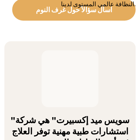
بماذا تعاني؟
العمل معنا يمنحك دعمًا ورعاية مستقلين -
حيث نستمع إليك بعناية. لا حاجة للاتصال
بجميع العيادات بنفسك. تجنب مشاركة
معلوماتك مع عدة مؤسسات أو الكشف عن
تفاصيلك لأغراض تسويقية.
أي نوع من الرعاية تحتاج؟
نحن مستشارون طبيون محايدون ولدينا
سنوات من الخبرة في الرعاية السكنية
والرعاية الخارجية. ستقوم خدمة
الاستشارات الطبية الخاصة بنا بفهم وضعك
وتقديم المشورة لك بأفضل عيادة تناسب
توقعاتك واحتياجاتك الفريدة وميزانيتك.
كيف تضمن السرية؟
في أي مرحلة من العملية، لا نحتاج إلى
معرفة اسمك الحقيقي. جميع المدفوعات
تكون شفافة ومباشرة إلى العيادة دون رسوم
خفية أو زيادات: غالبًا ما تستخدم العيادات
كيانات دفع منفصلة لإخفاء التحويلات إلى
مراكز التأهيل في كشوفاتك البنكية.