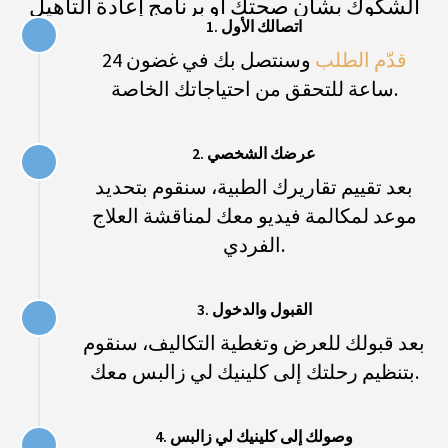
مفروشة أيضاً بأثاث عتيق وأرقى أنواع الكتان، مع
1. اتصالك الأول
لمسة وتصميم فريدين لكل غرفة، بالإضافة إلى
إن السرية والنهج المتعاطف لموظفينا يضمنان أن
حمامات داخلية.
قدّم الطلب
وسنتصل بك في غضون 24
المرضى لن يشعروا بأنهم "في مستشفى"، بل
سيشعرون بأنهم يحظون برعاية جيدة وفي أيدٍ أمينة.
ساعة للتحقق من احتياجاتك الخاصة.
سيكون لجميع المرضى غرفتهم الخاصة طوال مدة
إقامتهم، والتي يتم تنظيفها يومياً بواسطة فريق
النظافة عالمي المستوى لدينا.
اسأل سؤالاً حول غرف النوم
2. عرضك الشخصي
بعد تقييم تقاريرك الطبية، سنقوم بتحديد
موعد لمكالمة فيديو معك لمناقشة العلاج
الفردي.
3. القبول والدخول
بعد قبولك للعرض وتغطية التكاليف، سنقوم
بتنظيم رحلتك إلى كلينيك لي زالبس معك.
"سويس ميد إكسبيرت" هي شركة
استشارات طبية مهنية توفر العلاج
4. وصولك إلى كلينيك لي زالبس