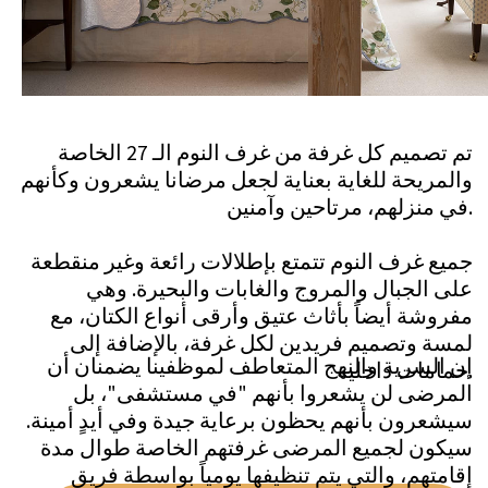
لماذا يمكنك الوثوق بـ
SwissMedExpert؟
تُعد خدمة الاستشارات الطبية الخاصة بنا خيارًا
علاجيًا جذابًا بشكل خاص للسياسيين البارزين
والمديرين التنفيذيين للشركات والأفراد ذوي
الثروات الفائقة. نحن نضمن السرية المطلقة
والخصوصية، مما يجعلها الخيار الأمثل لمن
يسعون للتعافي في ظل كامل السرية.
اعثر على العلاج المثالي لك
الخطوة الأولى نحو التعافي هي اتخاذ قرار الذهاب
إلى إعادة التأهيل. بمجرد اتخاذك لهذا القرار، يصبح
من المهم العثور على مركز إعادة التأهيل المناسب
الذي يلبي احتياجاتك الفريدة.