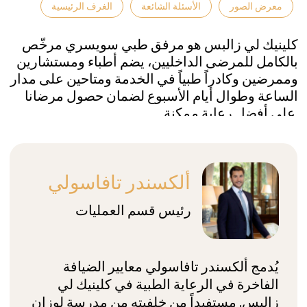
معرض الصور
الأسئلة الشائعة
الغرف الرئيسية
يُدمج ألكسندر تافاسولي معايير الضيافة
الفاخرة في الرعاية الطبية في كلينيك لي
زالبس. مستفيداً من خلفيته من مدرسة لوزان
الفندقية وإدارة الرعاية الصحية، يُركّز على
تعزيز رفاهية المرضى وأمنهم.
دكتور راندولف ويليس
المدير الطبي
ولد دكتور راندولف ويليس في آن أربور بولاية
ميشيغان عام 1963، درس ما قبل الطب
والأدب الفرنسي في جامعة ميشيغان.
بالتزامن مع ذلك، حصل على شهادة في اللغة
والثقافة الفرنسية من جامعة مونبلييه وبدأ
دراساته الطبية. انتقل لاحقاً إلى سويسرا،
حيث أكمل شهادته الطبية هناك عام 1993. بعد
فترة الإقامة، حصل على شهادة كطبيب نفسي
ومعالج نفسي من جامعة لوزان.