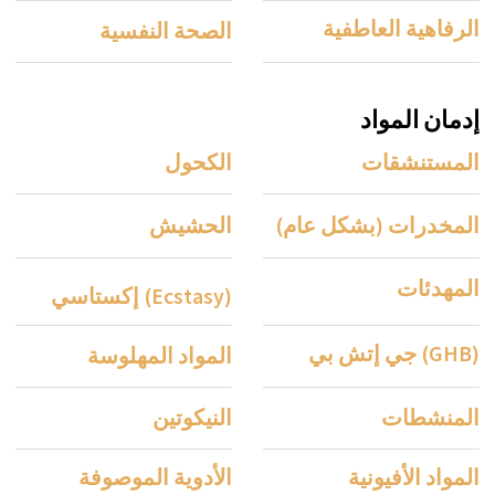
قبول المرضى الدوليين
سيقوم فريقنا بإرشادك خلال عملية القبول
بأكملها في كلينيك لي زالبس وسيساعدك في أي
أسئلة تتعلق بإقامتك في العيادة. في أي وقت،
يمكنك تحديد موعد استشارة عبر الإنترنت مع
أحد أخصائيينا النفسيين ذوي الخبرة لمعالجة