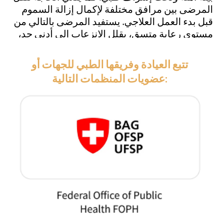
تكاليف العلاج
تبلغ تكلفة البرنامج الفردي المصمم لكل
مريض ومدته 28 يوماً، بالإضافة إلى خدمات
الضيافة (بما في ذلك إزالة السموم كاملة
داخل المرفق إذا لزم الأمر)، 49,500 فرنك
سويسري في الأسبوع (سعر مباشر، بدون
زيادات أو رسوم خفية).
شقة بنتهاوس خاصة وأجنحة فاخرة – السعر
احصل على عرضك الشخصي
متاح عند الطلب.