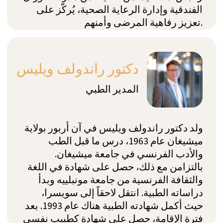
عن كلينيك لي زالبس
كلينيك لي زالبس هو مرفق علاجي داخلي مرخص من
قبل وزارة الصحة السويسرية يقدم خطط تعافي
مصممة خصيصاً للإدمان والاضطرابات المرتبطة به.
تُقدم خدماتنا في بيئة طبيعية وفاخرة وسرية للغاية.
يقع في جبال الألب السويسرية بالقرب من مونترو،
سويسرا، المرفق محاط بالجبال والغابات ويتمتع
بإطلالات رائعة على بحيرة جنيف. نحن مرخصون من
قبل وزارة الصحة السويسرية ويخضع مرضانا لفحص
طبي صحي شامل، وتقييم نفسي، ومجموعة من
الاختبارات الجينية والغذائية من أجل تصميم خطة
علاج مصممة خصيصاً سيتم تنفيذها في بيئة محكومة
لزيادة فرصهم في التحرر من الإدمان إلى أقصى حد.
لا يشعر بعواقب الإدمان المدمنون أنفسهم فحسب،