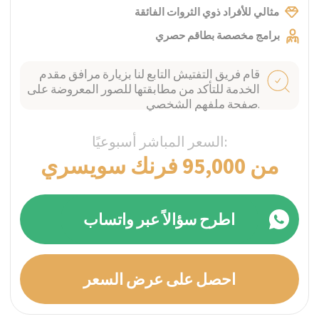
زيورخ، سويسرا
The Balance RehabClinic
تم التحقق
منه
برامج العيادات الخارجية المخصصة والعيش بلا
إدمان لصحة النفسية وعلاج الإدمان، مع تقديم
رعاية فردية لكل عميل وعلاج متعدد التخصصات
مصمم خصيصًا لكل حالة.
أقصى درجات السرية
مثالي للأفراد ذوي الثروات الفائقة
برامج مخصصة بطاقم حصري
قام فريق التفتيش التابع لنا بزيارة مرافق مقدم
الخدمة للتأكد من مطابقتها للصور المعروضة على