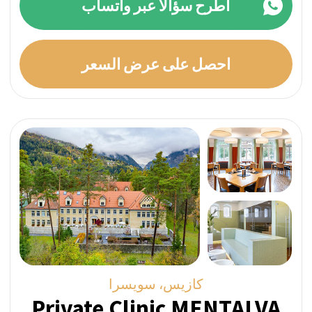
اطلب استشارة مجانية
الآن
اطلب استشارة أولية غير ملزمة (10 دقائق) مع
فريقنا المتمرس. خلال هذه الاستشارة، هدفنا
هو فهمك واهتماماتك الشخصية من أجل إعداد
برنامج علاج مصمم خصيصًا لك.
+41 76 266 1457
اكتب لنا على WhatsApp
أو اترك طلبًا: