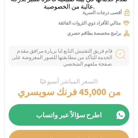
تم التحقق
منه
تقع عيادة مايرينغن الخاصة، المركز الرائد للصحة
النفسية، في قلب سويسرا بوادي هاسلي بمنطقة
برنر أوبرلاند. نستقبل في هذه العيادة الأشخاص
الذين يعانون من جميع أنواع الأمراض النفسية.
نقدم العلاج والرعاية والدعم للأفراد من عمر 18
عامًا فما فوق.
برامج مخصصة بطاقم حصري
قام فريق التفتيش التابع لنا بزيارة مرافق مقدم
الخدمة للتأكد من مطابقتها للصور المعروضة على
صفحة ملفهم الشخصي.
السعر المباشر أسبوعيًا:
فردي
اطرح سؤالاً عبر واتساب
احصل على عرض السعر