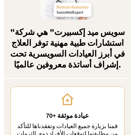
السويسرية مع رعاية شخصية عالية وحرص
على السرية منذ عام 2011
أفضل 9 مراكز لإعادة التأهيل لعلاج
الإرهاق النفسي في سويسرا
كيف نقوم بترتيب
النتائج؟
زيورخ، سويسرا
The Kusnacht Practice