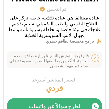
+41
I confirm my agreement with terms
conditions and
privacy policy.
LEAVE A REQUEST