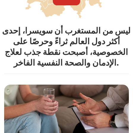
والتميز والثراء الثقافي، مما يوفر البيئة
المثالية للتعافي مع تجربة علاج فاخرة
بامتياز.
تضم الدولة أرقى برامج العلاج وأكثرها سرية في
العالم مع دعم مكثف وعلاج فردي لاستعادة
صحتك الجسدية والعقلية.
"سويس ميد إكسبيرت" هي شركة
استشارات طبية مهنية توفر العلاج
في أبرز العيادات السويسرية تحت
إشراف أساتذة معروفين عالميًا.