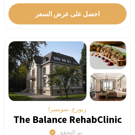
معتمدًا على نهج علاجي مشترك بين الطبي
وبرنامج مينيسوتا لعلاج الإدمان.
برامج مخصصة بطاقم حصري
قام فريق التفتيش التابع لنا بزيارة مرافق مقدم
الخدمة للتأكد من مطابقتها للصور المعروضة على
صفحة ملفهم الشخصي.
السعر المباشر أسبوعيًا:
فردي
اطرح سؤالاً عبر واتساب
احصل على عرض السعر
أكثر الأسئلة شيوعًا حول علاج
الإرهاق النفسي في سويسرا