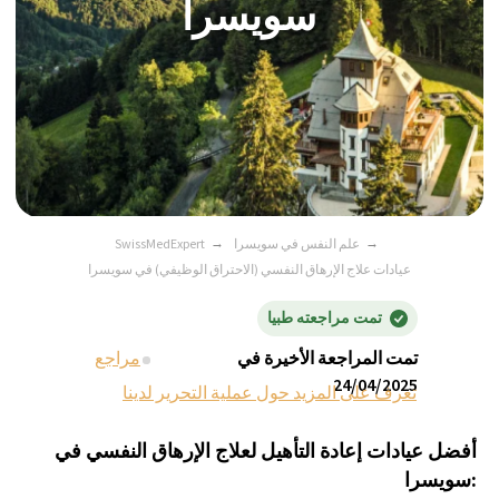
→
علم النفس في سويسرا
→
SwissMedExpert
عيادات علاج الإرهاق النفسي (الاحتراق الوظيفي) في سويسرا
تمت مراجعته طبيا
تمت المراجعة الأخيرة في
مراجع
24/04/2025
تعرف على المزيد حول عملية التحرير لدينا
أفضل عيادات إعادة التأهيل لعلاج الإرهاق النفسي في
سويسرا: