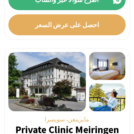
لماذا يمكنك الوثوق بـ
SwissMedExpert؟
تُعد خدمة الاستشارات الطبية الخاصة بنا خيارًا
علاجيًا جذابًا بشكل خاص للسياسيين البارزين
والمديرين التنفيذيين للشركات والأفراد ذوي
الثروات الفائقة. نحن نضمن السرية المطلقة
والخصوصية، مما يجعلها الخيار الأمثل لمن
يسعون للتعافي في ظل كامل السرية.
اعثر على العلاج المثالي لك
الخطوة الأولى نحو التعافي هي اتخاذ قرار الذهاب
إلى إعادة التأهيل. بمجرد اتخاذك لهذا القرار، يصبح
من المهم العثور على مركز إعادة التأهيل المناسب
الذي يلبي احتياجاتك الفريدة.
بماذا تعاني؟