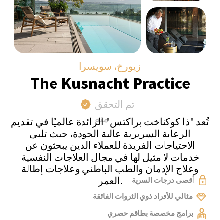
الخدمة للتأكد من مطابقتها للصور المعروضة على
صفحة ملفهم الشخصي.
السعر المباشر أسبوعيًا:
من 124,000 فرنك سويسري
اطرح سؤالاً عبر واتساب
احصل على عرض السعر
زيورخ، سويسرا
Paracelsus Recovery