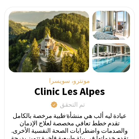
صفحة ملفهم الشخصي.
السعر المباشر أسبوعيًا:
من 24,800 فرنك سويسري
اطرح سؤالاً عبر واتساب
احصل على عرض السعر
مايرينغن، سويسرا
Private Clinic Meiringen