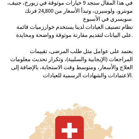
في هذا المقال ستجد 9 خيارات موثوقة في زيورخ، جنيف،
مونترو، ولوسيرن، وتبدأ الأسعار من 24,800 فرنك
سويسري في الأسبوع.
نظام تصنيف العيادات لدينا يستخدم خوارزميات قائمة
على البيانات لتقديم مقارنة موثوقة وواضحة ومحايدة.
ليس من المستغرب أن سويسرا، إحدى
أكثر دول العالم ثراءً وحرصًا على
يعتمد على عوامل مثل طلب المرضى، تقييمات
الخصوصية، أصبحت نقطة جذب لعلاج
المراجعات (الإيجابية والسلبية)، وتكرار تحديث معلومات
الفاخر.
الإدمان والصحة النفسية
العلاج والأسعار، ومتوسط وقت الاستجابة، بالإضافة إلى
الاعتمادات والشهادات الرسمية للعيادات.
تقدم سويسرا مزيجًا فريدًا من الخصوصية