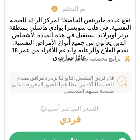
العمل معنا يمنحك دعمًا ورعاية مستقلين -
حيث نستمع إليك بعناية. لا حاجة للاتصال
بجميع العيادات بنفسك. تجنب مشاركة
معلوماتك مع عدة مؤسسات أو الكشف عن
تفاصيلك لأغراض تسويقية.
أي نوع من الرعاية تحتاج؟
نحن مستشارون طبيون محايدون ولدينا
سنوات من الخبرة في الرعاية السكنية
والرعاية الخارجية. ستقوم خدمة
الاستشارات الطبية الخاصة بنا بفهم وضعك
وتقديم المشورة لك بأفضل عيادة تناسب
توقعاتك واحتياجاتك الفريدة وميزانيتك.
كيف تضمن السرية؟
في أي مرحلة من العملية، لا نحتاج إلى
معرفة اسمك الحقيقي. جميع المدفوعات
تكون شفافة ومباشرة إلى العيادة دون رسوم
خفية أو زيادات: غالبًا ما تستخدم العيادات
كيانات دفع منفصلة لإخفاء التحويلات إلى
مراكز التأهيل في كشوفاتك البنكية.