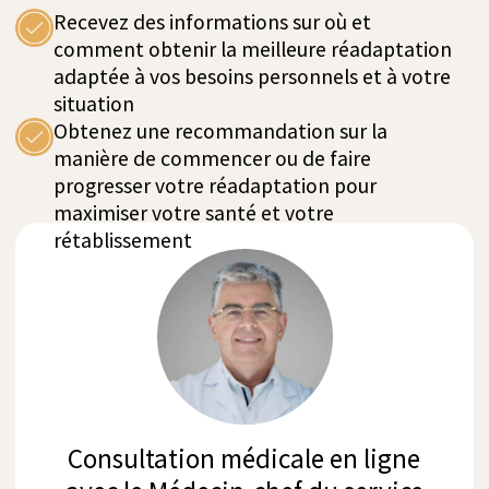
lumineuse. Vingt-huit appareils d'exercice
robotisés et conventionnels sont à la disposition
de nos patients. L'équipement de thérapie avancé
permet aux patients de commencer des thérapies
spécifiques, comme la thérapie de la marche,
beaucoup plus tôt. Les exercices très répétitifs
favorisent l'apprentissage moteur et la
réorganisation neuronale. Des études montrent
qu'une utilisation précoce de cet équipement
améliore le rétablissement après un AVC et
d'autres affections neurologiques. Pendant la
phase de réadaptation, une variété
d'équipements est utilisée, chacun avec des
objectifs spécifiques.