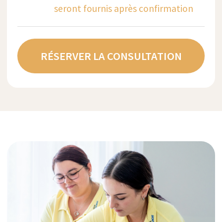
Le voyage commence
par une conversation
Écrivez-nous sur WhatsApp au +41 76
266 1457 ou laissez une demande :
WHATSAPP
DEMANDER UN APPEL