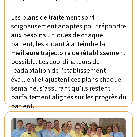
thérapie robotique, combinés harmonieusement
avec des méthodes thérapeutiques
scientifiquement prouvées. Dès l'arrivée, les
objectifs de réadaptation sont définis avec soin en
étroite consultation avec les patients et leurs
proches. Pour aider à atteindre ces aspirations,
l'établissement crée un plan thérapeutique
véritablement sur mesure. Les recommandations
fournies sont fermement basées sur les dernières
preuves scientifiques et sur les années
d'expérience de l'établissement en
neuroréadaptation.
LA CLINIQUE OFFRE UNE LARGE GAMME DE
THÉRAPIES POUR VOUS AIDER À
ATTEINDRE VOS OBJECTIFS DE
RÉADAPTATION :
Acupuncture
Neuropsychologie
Massage
Musicothérapie
Hydrothérapie
Neurourologie