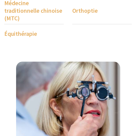
d'options de traitement est disponible ici. En plus
de la kinésithérapie et de l'ergothérapie, des
médicaments peuvent être prescrits si nécessaire,
ou de la toxine botulique peut être injectée dans
les muscles affectés sous guidage échographique.
Pour une spasticité prononcée des deux jambes,
l'administration intrathécale de baclofène peut
être bénéfique.
L'équipe médicale de la clinique est soutenue par
des spécialistes de diverses disciplines (par
exemple, médecine interne, urologie,
ophtalmologie, orthopédie), qui peuvent être
impliqués dans la thérapie selon les besoins.
Des services d'évaluation et de conseil en
ergothérapie sont également disponibles pour
soutenir davantage les patients.
À travers tous les services fournis à la Rehaklinik
Zihlschlacht, l'accent reste fermement mis sur les
besoins individuels des patients atteints de SEP.
L'objectif est de s'assurer qu'ils se sentent à l'aise