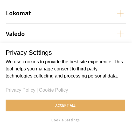
Lokomat
Valedo
ROYAL SUITE
Privacy Settings
ArmeoSenso
Trois chambres modernes et
élégantes plus un grand salon
We use cookies to provide the best site experience. This
lumineux
tool helps you manage consent to third party
Confort et intimité maximaux pour
ArmeoSpring
technologies collecting and processing personal data.
les patients et leurs proches
130 m² plus une terrasse de 42 m²
Privacy Policy
|
Cookie Policy
Minibar
Gloreha
Service en chambre
Wi-Fi haut débit
ACCEPT ALL
Récepteur pour chaînes TV
Myro
internationales
Cookie Settings
Coffre-fort
Machine à café