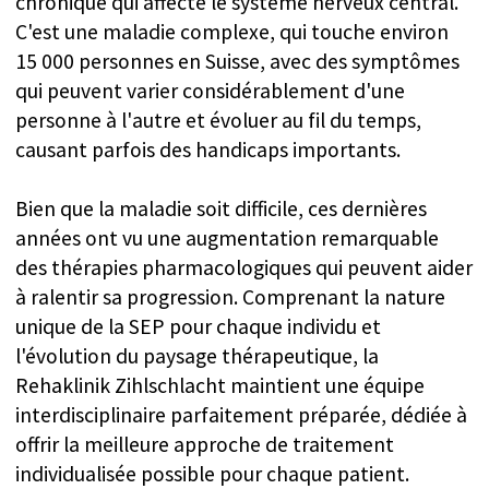
d'accueillir des patients dans son service privé et
de les aider à retrouver les choses qu'ils aiment.
Consultation gratuite et sans
engagement (15 minutes)
Notre équipe est là pour vous accompagner
à chaque étape. Votre chemin vers une
santé et un bien-être retrouvés commence
par un simple appel ou un clic. Découvrez
les soins exceptionnels et l'expérience
raffinée qui font de la Clinique Zihlschlacht
un lieu véritablement unique.
Écrivez-nous sur WhatsApp au +41 76