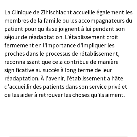
266 1457 ou laissez une demande :
WHATSAPP
DEMANDER UN APPEL
Centre de compétence pour
la réadaptation de la SEP
L'équipe multidisciplinaire de la clinique propose
un entraînement aux habiletés de vie adapté aux
besoins et aux objectifs de chaque individu.
L'établissement offre un large éventail d'options
thérapeutiques, notamment :
Thérapie assistée par
Kinésithérapie
robot