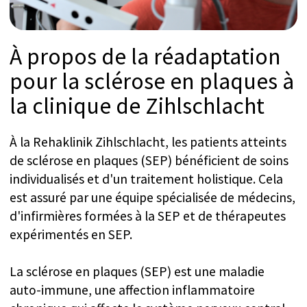
personne à l'autre et évoluer au fil du temps,
causant parfois des handicaps importants.
Bien que la maladie soit difficile, ces dernières
années ont vu une augmentation remarquable
des thérapies pharmacologiques qui peuvent aider
à ralentir sa progression. Comprenant la nature
unique de la SEP pour chaque individu et
l'évolution du paysage thérapeutique, la
Rehaklinik Zihlschlacht maintient une équipe
interdisciplinaire parfaitement préparée, dédiée à
offrir la meilleure approche de traitement
individualisée possible pour chaque patient.
La Clinique de Zihlschlacht accueille également les
membres de la famille ou les accompagnateurs du
patient pour qu'ils se joignent à lui pendant son
séjour de réadaptation. L'établissement croit
fermement en l'importance d'impliquer les
proches dans le processus de rétablissement,
reconnaissant que cela contribue de manière
significative au succès à long terme de leur
réadaptation. À l'avenir, l'établissement a hâte