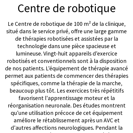
JUNIOR SUITE
Chambre individuelle meublée avec
goût
33 m² plus un balcon de 8 m²
Minibar
Service en chambre
Wi-Fi haut débit
Récepteur pour chaînes TV
internationales
Coffre-fort
Machine à café
Coin salon