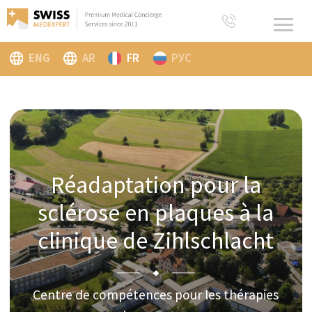
ENG
AR
FR
РУС
Réadaptation pour la
sclérose en plaques à la
clinique de Zihlschlacht
Centre de compétences pour les thérapies
innovantes