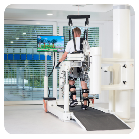
consiste en deux séances de stimulation sur deux
jours consécutifs, est de CHF 1 216,00.
Hébergement et restauration
à la Clinique de Zihlschlacht
SÉJOUR NOCTURNE À LA CLINIQUE POUR UN
ACCOMPAGNANT INCLUS (S'APPLIQUE AUX
TROIS CHAMBRES)