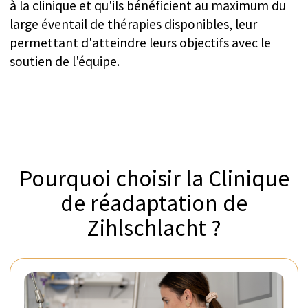
flexible, conçu pour s'intégrer
parfaitement aux itinéraires de voyage.
L'établissement maintient une courte
liste d'attente, permettant aux
patients de commencer leur
réadaptation le plus rapidement
possible.
Votre consultation
médicale en ligne
Obtenez des réponses aux questions qui se
posent après un AVC, un accident ou tout
autre incident neurologique lors d'une
consultation en ligne de 30 minutes
Découvrez les différentes options pour votre
rétablissement
Obtenez un deuxième avis même si vous
suivez déjà un traitement neurologique