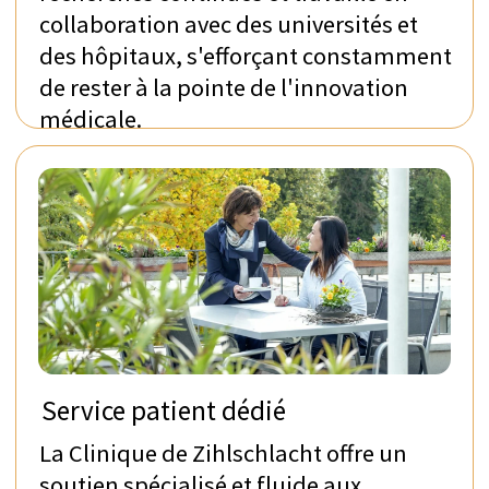
la vie quotidienne. Elle comprend que le
véritable rétablissement signifie plus qu'un
simple traitement médical ; cela signifie
retrouver les choses qui comptent le plus. La
Clinique est impatiente d'accueillir des
patients dans son service privé et de les
soutenir de tout cœur pour qu'ils puissent
retrouver les choses qu'ils aiment.
30 min
Les détails de la conférence web
seront fournis après confirmation
RÉSERVER LA CONSULTATION