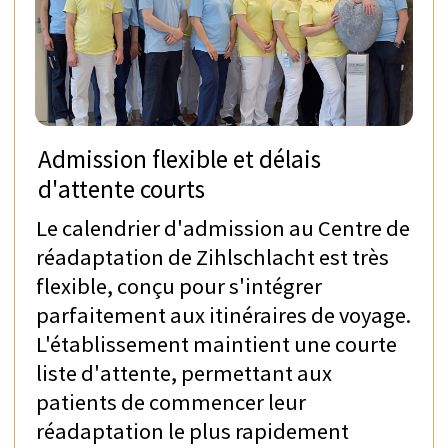
Thérapie assistée par
l'animal (chiens ou
Conseil diététique
chevaux)
Thérapies robotisées
Ergothérapie
Thérapie/évaluation
Qigong
professionnelle
Physiothérapie
Gestion de la douleur
Orthoptique et
neuro-
Orthophonie
ophtalmologie
Stimulation
magnétique
Thérapie sportive
transcrânienne/rTMS
TPS – stimulation
pulsée transcrânienne