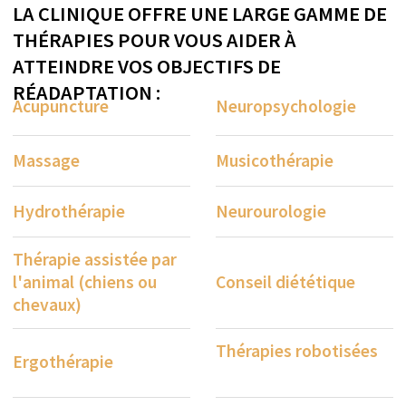
Stimulation magnétique
transcrânienne répétitive
(rTMS)