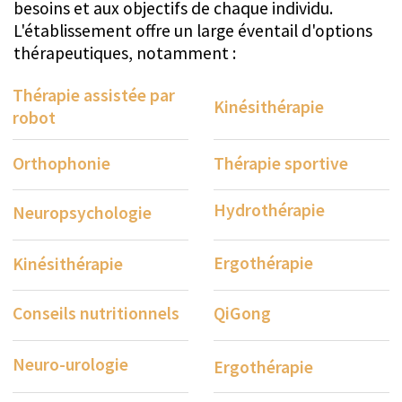
qu'ils ne s'aggravent. La réadaptation en
hospitalisation dans l'établissement peut traiter
efficacement les défis fonctionnels tels que la
mobilité réduite, la spasticité, l'ataxie, la
dysarthrie, la dysphagie et les troubles vésicaux.
Elle apporte également un soutien vital pour faire
face à la maladie et aux conséquences
psychologiques de celle-ci.
La fatigue est un symptôme fréquent et difficile,
affectant jusqu'à 90 % des personnes atteintes de
SEP. La clinique est spécialisée dans le diagnostic
et le traitement interprofessionnel de la fatigue.
Diverses thérapies complémentaires peuvent
également être intégrées dans le plan de
traitement. L'objectif est de donner aux patients
les moyens d'apprendre des stratégies optimales
pour gérer le stress, développer des ressources
personnelles et renforcer la résilience et l'auto-
efficacité.
Un autre axe majeur à la Rehaklinik Zihlschlacht
est le traitement de la spasticité. Un éventail