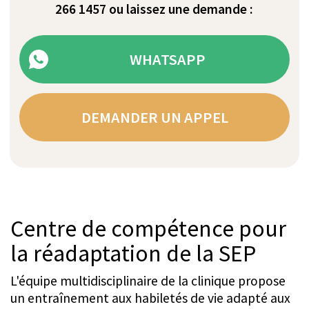
Axes du traitement
L'objectif principal de la réadaptation en
hospitalisation à la Rehaklinik Zihlschlacht est
d'aider les patients à maintenir et à améliorer leur
qualité de vie, leur indépendance et leur
participation à la vie sociale. À l'admission, des
objectifs de réadaptation individuels sont établis
en étroite collaboration avec le patient et l'équipe
de traitement interdisciplinaire.
Les thérapies fonctionnelles, comprenant
principalement la kinésithérapie, l'ergothérapie,
l'orthophonie et la neuropsychologie, sont
conçues pour réduire les symptômes existants et
les déficiences qui en résultent, ou empêcher