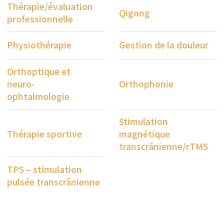
La Stimulation magnétique transcrânienne
répétitive (rTMS) est disponible en tant qu'option
thérapeutique prometteuse à la Clinique de
réadaptation Paracelsus, en particulier pour les
patients souffrant de négligence spatiale
unilatérale. Le traitement utilise des impulsions
magnétiques ciblées délivrées par une bobine
placée à l'extérieur sur la tête. Ces impulsions
peuvent moduler l'activité dans des zones
cérébrales spécifiques, ce qui aide à réduire les
déficits perceptifs et à améliorer le traitement des
informations sensorielles. Des études scientifiques
suggèrent que la rTMS peut aider à atténuer les
symptômes de négligence et à soutenir le
processus de réadaptation.
Ce traitement est non invasif et indolore, et il est
soigneusement adapté aux besoins individuels de
chaque patient. Il sert de complément précieux
aux mesures thérapeutiques éprouvées,
contribuant à obtenir les meilleurs progrès
possibles pendant le rétablissement.
Le prix du cycle de traitement complet, qui