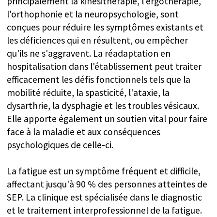
S'appuyant sur une expertise médicale
de pointe, l'établissement dispose de
médecins, de thérapeutes et
d'infirmiers hautement qualifiés qui
collaborent étroitement pour soutenir
un parcours de rétablissement
véritablement holistique.
L'établissement mène activement des
recherches continues et travaille en
collaboration avec des universités et
des hôpitaux, s'efforçant constamment
de rester à la pointe de l'innovation
médicale.