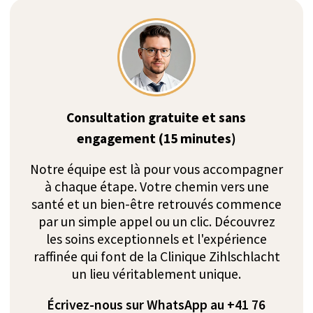
Orthophonie
Thérapie sportive
Hydrothérapie
Neuropsychologie
Ergothérapie
Kinésithérapie
Conseils nutritionnels
QiGong
Neuro-urologie
Ergothérapie
Médecine
traditionnelle chinoise
Orthoptie
(MTC)
Équithérapie