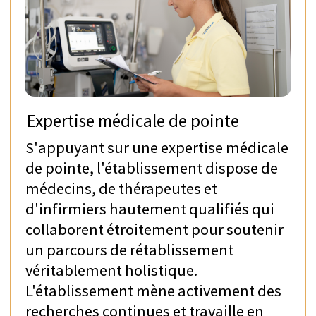
Recevez des informations sur où et
comment obtenir la meilleure réadaptation
adaptée à vos besoins personnels et à votre
situation
Obtenez une recommandation sur la
manière de commencer ou de faire
progresser votre réadaptation pour
maximiser votre santé et votre
rétablissement
Consultation médicale en ligne
avec le Médecin-chef du service
international, Spécialiste en
neurologie
Dr. Stefan Schuko
La Rehaklinik Zihlschlacht s'engage
fermement à aider les patients à redécouvrir
leurs capacités et à retrouver confiance dans