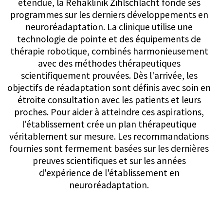
avancée pour la démence d'Alzheimer légère à
modérée. Elle utilise des ondes sonores ciblées
pour activer des régions cérébrales spécifiques,
favoriser la circulation sanguine et stimuler les
processus de récupération cellulaire. Des études
montrent que la TPS peut améliorer la fonction
cognitive (pensée, mémoire, apprentissage,
orientation) et avoir un effet positif sur l'évolution
de la maladie.
Le traitement est effectué en position assise, à
l'aide d'une sonde sonore pour délivrer des
impulsions ultrasonores douces et stimulantes en
profondeur dans le cerveau. Il est indolore, non
invasif et bien toléré, pouvant potentiellement
aider à stabiliser ou améliorer les performances
mentales.
Les coûts ne sont actuellement pas couverts par
l'assurance maladie (CHF 3 000 pour un cycle de
six séances sur deux semaines). Les patients sont
responsables des frais. L'équipe de la clinique est
disponible pour fournir des informations
détaillées et aider à planifier votre traitement.