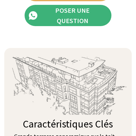
Étage inférieur
S'étendant sur 60 m², l'étage inférieur
indépendant offre un espace de vie confortable et
autonome. Il comprend une chambre double
dotée d'un lit king-size et d'une armoire intégrée,
ainsi qu'une salle de bain séparée équipée d'une
douche à effet pluie et de toilettes. Ce niveau
comprend également une cuisine ouverte et un
grand espace dédié au yoga et à la méditation,
aménagé avec des équipements de fitness haut de