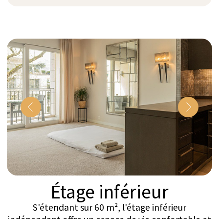
que deux chambres supplémentaires
comprennent chacune leur propre salle de bain
attenante. Un généreux salon de 60 m² offre de
nombreux sièges avec de grands canapés et une
cheminée douillette. Pour la détente, une salle de
massage est équipée d'une table Gharieni de luxe.
Une vaste terrasse en U de 210 m² relie les
espaces de vie principaux, enveloppant la
résidence de lumière naturelle et offrant de
nombreux coins pour profiter des environs. Cette
répartition réfléchie assure aux hôtes une
tranquillité et une intimité complètes tout au long
de leur séjour.