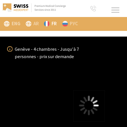
ENG
AR
FR
РУС
Genève - 4 chambres - Jusqu'à 7
personnes - prix sur demande
Penthouse Horizon à Genève
Une notion de vie supérieure