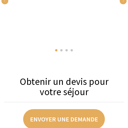
Caractéristiques Clés
- Grande terrasse panoramique sur le toit
- Piscine
- Salle de yoga et de fitness
- Salle de massage de luxe
- Œuvres d'art originales
- Accès direct par ascenseur depuis le garage
- 3 km / 10 min. en voiture du centre-ville de
Genève
VOTRE PROGRAMME COMPREND :
Chef privé
Conciergerie
Service de nettoyage