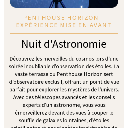
aussi simple que possible.
Transport VIP
Profitez d'un transport fluide tout au long de
votre séjour grâce à notre service de chauffeur
professionnel interne, disponible 24 heures sur 24.
Notre équipe dédiée opère une flotte de véhicules
Mercedes spacieux et de limousines, prêts à vous
emmener partout où votre itinéraire l'exige. Pour
des liaisons plus rapides, nous pouvons également
organiser des transferts en hélicoptère vers des
villes ou des stations de montagne proches telles
que Milan, Locarno, Gstaad, St Moritz et Zermatt.