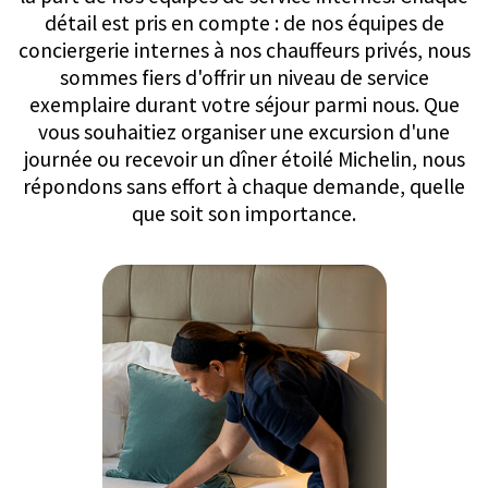
véritablement mémorables.
Chef Privé
Nous sommes ravis de proposer des chefs privés
étoilés Michelin dans toutes nos propriétés, vous
offrant des expériences culinaires inégalées
directement chez vous. Célébrés pour leur
expertise et titulaires de la certification BIO-R®,
nos chefs sont aptes à s'adapter aux divers
besoins alimentaires et goûts individuels avec
précision. En complément de leur travail, des
pâtissiers experts créent une sélection alléchante
de délices. Des opportunités de masterclasses de