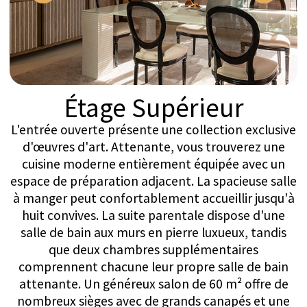
d'observatoire exclusif, offrant un point de vue
parfait pour explorer les mystères de l'univers.
Avec des télescopes avancés et les conseils
experts d'un astronome, vous vous
émerveillerez devant des vues à couper le
souffle de galaxies lointaines, d'étoiles
scintillantes et des planètes insaisissables de
notre système solaire.
Demander un séjour au
Penthouse Horizon
Nous nous engageons à créer une expérience
véritablement unique, en préparant
méticuleusement un environnement
spécialement conçu pour votre relaxation et votre
revitalisation. Pour commencer, veuillez nous
indiquer vos dates de séjour souhaitées et votre
méthode de contact préférée. Notre équipe
d'accueil vous contactera rapidement pour vous
proposer des options personnalisées et prendre