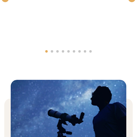
que soit son importance.
Service de Nettoyage
Votre villa sera toujours maintenue dans un état
impeccable par notre équipe de nettoyage
chaleureuse et attentive, disponible tout au long
de votre séjour. Au-delà du nettoyage quotidien,
du lavage et du repassage, ils sont également
équipés pour gérer des services spécialisés comme
le cirage de chaussures et la gestion de votre
nettoyage à sec. Pour une facilité ultime, ils
proposent un service de déballage et d'emballage,
assurant que votre temps passé avec nous soit