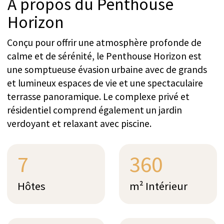
Hôtes
m² Intérieur
210
2
m² Extérieur
Étages
4
5
Chambres
Salles de bain