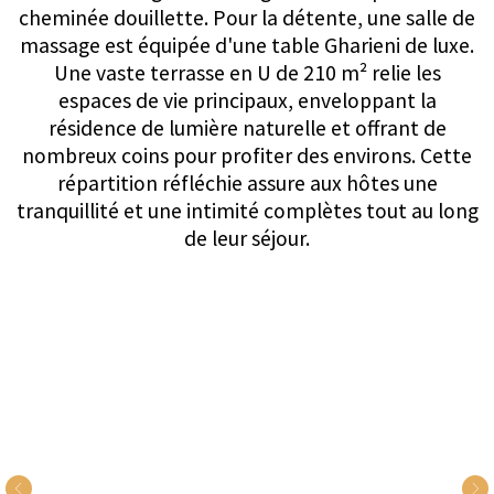
toutes les dispositions nécessaires pour votre
visite.
Genève - 4 chambres - Jusqu'à 7
personnes - prix sur demande
ENVOYER UNE DEMANDE
POSER UNE
QUESTION
Hospitalité
Attendez-vous à rien de moins qu'exceptionnel de
la part de nos équipes de service internes. Chaque
détail est pris en compte : de nos équipes de
conciergerie internes à nos chauffeurs privés, nous
sommes fiers d'offrir un niveau de service
exemplaire durant votre séjour parmi nous. Que
vous souhaitiez organiser une excursion d'une
journée ou recevoir un dîner étoilé Michelin, nous
répondons sans effort à chaque demande, quelle