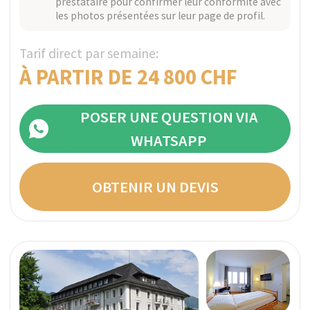
Pourquoi faire confiance à
SwissMedExpert ?
Notre service de conciergerie médicale
constitue une option de traitement
particulièrement prisée des politiciens de
haut rang, dirigeants d'entreprise et autres
ultra-hauts revenus. Nous garantissons une
confidentialité et une intimité absolues, en
faisant le choix ultime pour ceux qui
souhaitent se rétablir dans la discrétion la
plus totale.