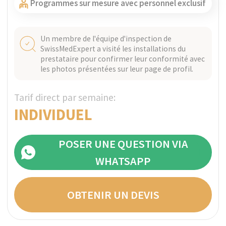
+41
I confirm my agreement with terms
conditions and
privacy policy.
LEAVE A REQUEST