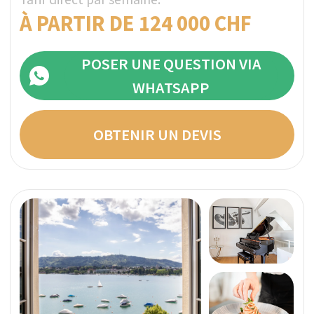
VITZNAU, SUISSE
Vérifié
NEOVIVA
Une clinique de réadaptation boutique, située
dans une partie privée d'un hôtel avec des vues
panoramiques sur le pittoresque lac des
Quatre-Cantons, NEOVIVA adopte une
approche globale et fondée sur des preuves
pour le traitement des addictions.
Compagnon de voyage sobre
Thérapie de groupe
Confidentialité absolue