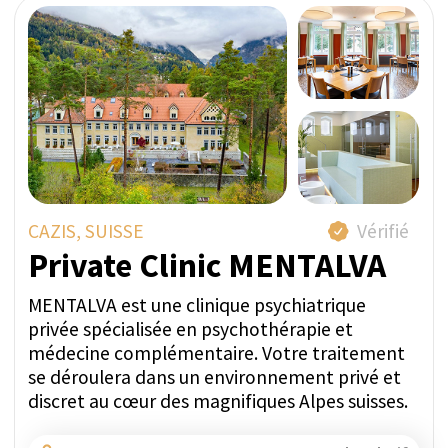
dès maintenant!
Demandez une première consultation sans
engagement (15 minutes) avec notre
équipe expérimentée. Notre objectif est de
comprendre votre situation personnelle
afin de préparer un programme de
traitement sur mesure.
Écrivez-nous sur WhatsApp au
+41 76
266 1457
ou laissez votre demande :