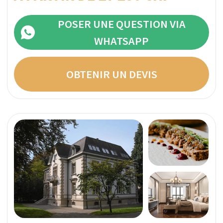
Programmes sur mesure avec personnel exclusif
Un membre de l'équipe d'inspection de
SwissMedExpert a visité les installations du
prestataire pour confirmer leur conformité avec
les photos présentées sur leur page de profil.
Tarif direct par semaine:
INDIVIDUEL
POSER UNE QUESTION VIA
WHATSAPP
OBTENIR UN DEVIS
Questions les plus fréquentes sur
le traitement des phobies
en