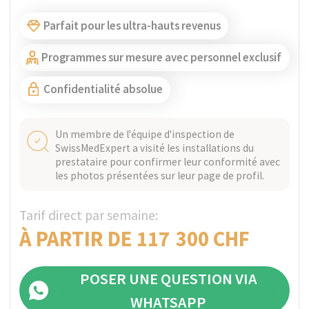
ZURICH, SUISSE
Vérifié
Paracelsus Recovery
En traitant un seul client à la fois, ils offrent un
traitement aux normes suisses avec des soins
hautement personnalisés, une confidentialité
absolue et un ratio personnel-client de 20:1 sur
les rives du lac de Zurich.
Parfait pour les ultra-hauts revenus
Programmes sur mesure avec personnel exclusif
Confidentialité absolue
Un membre de l'équipe d'inspection de
SwissMedExpert a visité les installations du
prestataire pour confirmer leur conformité avec
les photos présentées sur leur page de profil.
Tarif direct par semaine:
À PARTIR DE 95 000 CHF