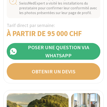
ZURICH, SUISSE
Vérifié
The Balance RehabClinic
Programmes ambulatoires sur mesure et
résidences sobres pour la santé mentale et les
addictions, offrant une prise en charge
individuelle et un traitement multidisciplinaire
personnalisé.
Parfait pour les ultra-hauts revenus
Programmes sur mesure avec personnel exclusif
Confidentialité absolue
Un membre de l'équipe d'inspection de
SwissMedExpert a visité les installations du
prestataire pour confirmer leur conformité avec
les photos présentées sur leur page de profil.
Tarif direct par semaine:
À PARTIR DE 24 800 CHF
POSER UNE QUESTION VIA