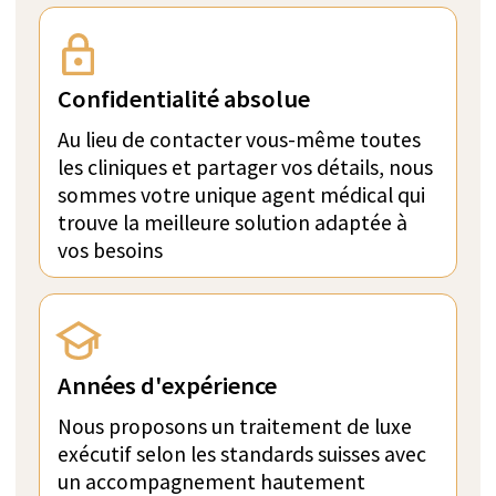
inégalés en psychologie, traitement des
dépendances, médecine interne et thérapies
de longévité.
Parfait pour les ultra-hauts revenus
Programmes sur mesure avec personnel exclusif
Confidentialité absolue
Un membre de l'équipe d'inspection de
SwissMedExpert a visité les installations du
prestataire pour confirmer leur conformité avec
les photos présentées sur leur page de profil.
Tarif direct par semaine:
À PARTIR DE 117 300 CHF
POSER UNE QUESTION VIA
WHATSAPP
OBTENIR UN DEVIS