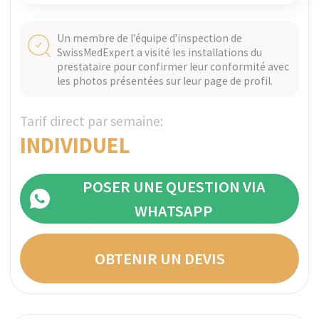
Notre service de conciergerie médicale
analysera votre situation et vous
orientera vers la clinique idéale,
correspondant à vos attentes, besoins
spécifiques et budget.
Comment garantissez-vous la
confidentialité ?
À aucune étape du processus nous n'avons
besoin de connaître votre identité réelle.
Tous les paiements sont transparents et
effectués directement à la clinique sans
frais cachés ni majorations : les cliniques
utilisent souvent des entités de paiement
distinctes, masquant ainsi les transferts
vers les centres de réadaptation dans vos
relevés bancaires.
Demandez une
consultation gratuite