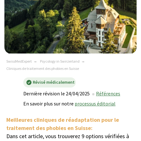
SwissMedExpert
→
Psycology in Swirzerland
→
Cliniques de traitement des phobies en Suisse
Révisé médicalement
Dernière révision le 24/04/2025
Références
En savoir plus sur notre
processus éditorial
Meilleures cliniques de réadaptation pour le
traitement des phobies en Suisse:
Dans cet article, vous trouverez 9 options vérifiées à