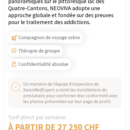
POSER UNE QUESTION VIA
WHATSAPP
OBTENIR UN DEVIS
NYON, SUISSE
Vérifié
Clinique La Métairie
À proximité du lac Léman, la Clinique La
Métairie propose un centre de réadaptation de
type hôtelier alliant une approche médicale et
le modèle Minnesota pour le traitement des
addictions.