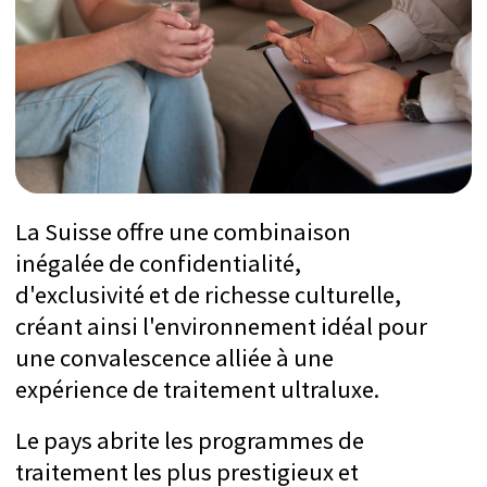
SwissMedExpert est une société de
conciergerie médicale
professionnelle qui propose des
traitements dans les
cliniques
leaders
suisses avec des
professeurs
de
renommée
mondiale
.
Plus de 70 cliniques vérifiées
Nous avons visité toutes les cliniques pour
vérifier qu'elles correspondent aux
attentes des Ultra High-Networth
Individuals