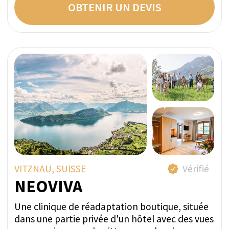
CAZIS, SUISSE
Vérifié
Private Clinic MENTALVA
MENTALVA est une clinique psychiatrique
privée spécialisée en psychothérapie et
médecine complémentaire. Votre traitement
se déroulera dans un environnement privé et
discret au cœur des magnifiques Alpes suisses.
Programmes sur mesure avec personnel exclusif
Un membre de l'équipe d'inspection de
SwissMedExpert a visité les installations du
prestataire pour confirmer leur conformité avec
les photos présentées sur leur page de profil.
Tarif direct par semaine:
INDIVIDUEL