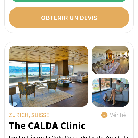
POSER UNE QUESTION VIA
WHATSAPP
OBTENIR UN DEVIS
MONTREUX, SUISSE
Vérifié
Clinic Les Alpes
La Clinique Les Alpes est un établissement
médical entièrement agréé proposant des
plans de rétablissement sur mesure pour le
traitement des addictions, des traumatismes
et autres problèmes de santé mentale. Ses