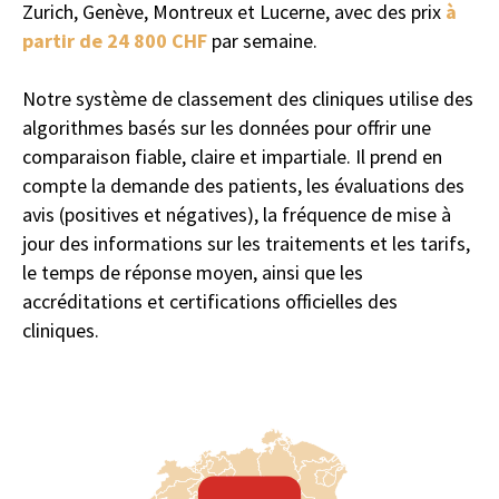
Zurich, Genève, Montreux et Lucerne, avec des prix
à
partir de 24 800 CHF
par semaine.
Notre système de classement des cliniques utilise des
algorithmes basés sur les données pour offrir une
comparaison fiable, claire et impartiale. Il prend en
compte la demande des patients, les évaluations des
Il n'est pas surprenant que la Suisse,
avis (positives et négatives), la fréquence de mise à
l'un des pays les plus riches et les
jour des informations sur les traitements et les tarifs,
plus discrets au monde, soit devenue
une sorte de plaque tournante pour
le temps de réponse moyen, ainsi que les
les traitements de luxe contre les
accréditations et certifications officielles des
addictions et les problèmes de santé
cliniques.
mentale.