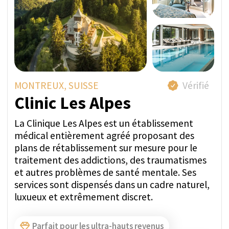
WHATSAPP
OBTENIR UN DEVIS
MEIRINGEN, SUISSE
Vérifié
Private Clinic Meiringen
La Privatklinik Meiringen, un centre leader en
bien-être mental, est située au cœur de la
Suisse, dans la vallée de Hasli en Oberland
bernois. Dans cette clinique, nous accueillons
des personnes souffrant de toutes formes de
maladies mentales. Nous traitons, soignons et
soutenons les personnes âgées de 18 ans et