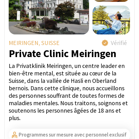
Trouvez le traitement
parfait pour vous
La première étape vers le rétablissement est de
décider d'entrer en centre de réadaptation. Une
fois cette décision prise, il est crucial de trouver
l'établissement adapté à vos besoins spécifiques.
À quoi luttez-vous ?
Travailler avec nous vous offre un soutien
et des soins indépendants - nous écoutons
attentivement votre histoire. Aucun besoin
de contacter vous-même toutes les
cliniques. Évitez de partager vos
informations avec de multiples institutions
et la divulgation de vos données à des fins
marketing.
Quel type de soins recherchez-vous ?
Nous sommes des consultants médicaux
impartiaux, forts d'années d'expérience
en soins résidentiels et ambulatoires.