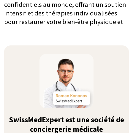
Confidentialité absolue
Au lieu de contacter vous-même toutes
les cliniques et partager vos détails, nous
sommes votre unique agent médical qui
trouve la meilleure solution adaptée à
vos besoins
Années d'expérience
Nous proposons un traitement de luxe
exécutif selon les standards suisses avec
un accompagnement hautement
personnalisé et une discrétion absolue
depuis 2011
Top 9 des centres de