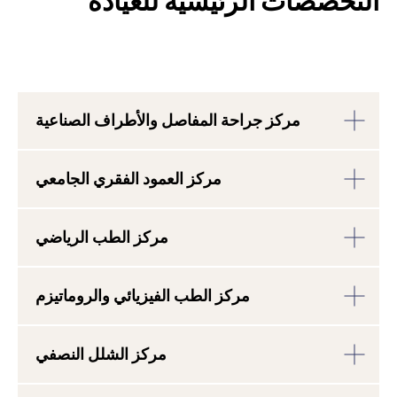
التخصصات الرئيسية للعيادة
مركز جراحة المفاصل والأطراف الصناعية
اطلب استشارة مجانية
مركز العمود الفقري الجامعي
الآن
اطلب استشارة أولية غير ملزمة (10 دقائق) مع
فريقنا المتمرس. خلال هذه الاستشارة، هدفنا
مركز الطب الرياضي
هو فهمك واهتماماتك الشخصية من أجل إعداد
برنامج علاج مصمم خصيصًا لك.
+41 76 266 1457
اكتب لنا على WhatsApp
مركز الطب الفيزيائي والروماتيزم
أو اترك طلبًا:
مركز الشلل النصفي