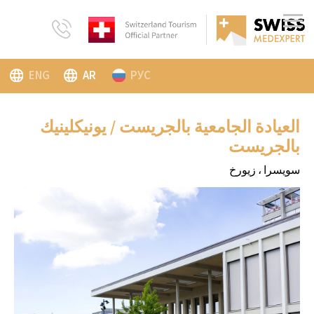
ENG
AR
РУС
العيادة الجامعية بالجريست / يونيكلينيك
بالجريست
سويسرا ، زيورخ