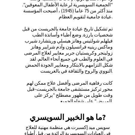
"الجمعية السويسرية لرعاية الأطفال المعوقين".
منذ أكثر من 75 عاما (1945) ، أصبحت المؤسسة
عيادة جامعية لتقويم العظام.
تم تشكيل تاريخ عيادة جامعة بالجريست من قبل
شخصيات بارزة. وضع أطباء وأساتذة الطب
فيلهلم شولتيس وهانز هيسلي وريتشارد شيرب
وماكس رينيه فرانسيلون وآدم شرايبر وهانز
زولينجر وكريستيان جربر معايير لعلاج المرضى
في العلوم والطب في جميع أنحاء العالم. لقد
شكل التزامهم بالابتكار ومعايير الجودة الحمض
النووي والروح والثقافة في بالغريست.
كانت رفاهية المرضى وأفضل علاج ممكن لهم
محور تركيز مستشفى جامعة بالجريست-قبل
وقت طويل من ظهور مصطلح "يركز على
المريض" على شفاه الجميع.
ما هو الخبير السويسري?
سويس ميد إكسبرت هي منظمة مهنية للعلاج
في العيادات السويسرية الرائدة من قبل أطباء