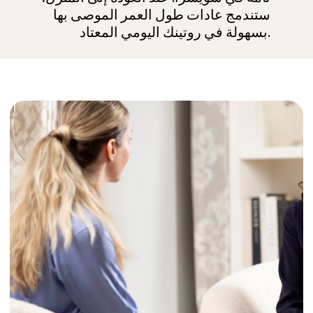
مصمم خصيصاً للفرد
يتم تصميم كل برنامج علاجي بشكل فردي،
ويقدم خطة مخصصة بالكامل بناءً على
الملف السريري للعميل ونمط حياته
وأهدافه العلاجية. تجمع البرامج بين الرعاية
النفسية والطب الباطني والطب الدقيق
والعلاجات التكميلية، مدعومة بنموذج
هيكلي شامل 360 درجة يضمن الاستمرارية
والخصوصية في كل مرحلة.