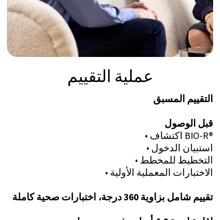
الشفاء في بيئة خاصة
أثناء العلاج، يقيم العملاء في فيلات خاصة
توفر بيئة آمنة. يتم تزويد كل فيلا بفريق
متخصص يشمل مستشارًا شخصيًا، طاهيًا،
مدبرات منزل، وسائقين، مما يضمن الدعم
والراحة المستمرين طوال فترة الإقامة.
يظل العلاج خاصًا، منظمًا للغاية، ويركز على
التغيير المستدام.
عمق الرعاية، دون تشتيت
مع سعة تسعة عملاء فقط في نفس الوقت،
تقدم عيادة كوخناخت واحدة من أعلى نسب
المعالجين إلى العملاء في جميع أنحاء
العالم. وهذا يتيح كثافة لا مثيل لها: يستفيد