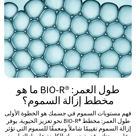
تطهير جسمك من سنوات تراكم السموم
والأضرار. اشعر بالانتعاش، واستمتع بصفاء
الذهن، وعش حياة أكثر صحة وطولًا.
تخفيف الأعراض المزمنة
تخفيف أعراض مثل التعب، الصداع، ضعف
العضلات، صعوبات النوم، إلخ. من خلال إزالة
السموم من الجسم بالكامل وتدخلات طول
العمر المتطورة.
فريق متعدد التخصصات
مكرس بالكامل
فريق من 10+ خبراء يطور مخطط إزالة السموم
المخصص لك لضمان النجاح ورفع مستوى
حياتك الصحية.