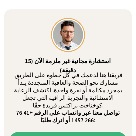
التقييم المسبق
قبل الوصول
• اكتشاف BIO-R®
• استبيان الدخول
• التخطيط للمخطط
• الاختبارات المعملية الأولية
تقييم شامل بزاوية 360 درجة، اختبارات صحية كاملة
إقامة لمدة 2-4 أسابيع في سويسرا
• التسجيل المبدئي
• اختبارات إضافية: الفحوصات الصحية، صحة
الميتوكوندريا، اللياقة البدنية، الأسنان، تكوين الجسم،
إلخ.
• تعمق في البرنامج المخصص
• بداية إزالة السموم، التدخلات والمكملات الغذائية
إعادة الاختبار للمراقبة (4-6 أشهر)
العودة إلى الحياة اليومية
• تكييف البرنامج، بناء العادات
• خطة ومكملات غذائية مخصصة
• إعادة الاختبار، المراقبة، الضبط الدقيق
• إقامة BIO-R® لإعادة الشحن، مرتين في السنة