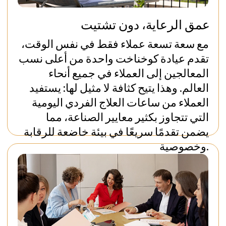
طلب مكالمة
فيلات خاصة حصرية للغاية
يتم التعامل مع كل مريض في عيادة كوخناخت
براكتس بشكل فريد وخاص في فيلاتهم الفاخرة
الخاصة المصنفة خمس نجوم، حيث يتم تزويدهم
بأعلى معايير المهنية والرعاية والخصوصية. تحيط بهم
أجواء هادئة ومريحة، مع مياه بحيرة زيورخ تتدفق
على بعد خطوات قليلة، وجبال الألب ليست ببعيدة
أيضًا. في الداخل، ستكون محاطًا بأرقى الديكورات
والفنون والمفروشات والتكنولوجيا. لكن خصوصيتك
ستكون مطلقة.