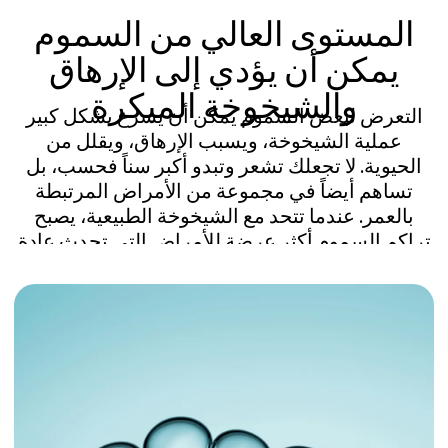
طول العمر: مخطط إزالة
السموم
فهم عميق لمستويات السموم
في جسمك وحالتك الصحية
تقييم صحي شامل بزاوية 360 درجة، يشمل
اختبارات معمقة لـ 190 سمًا، ومسارات إزالة
السموم لديك، وصحة الكبد والكلى.
مخطط مخصص حقًا لإزالة
السموم وطول العمر
استراتيجية مصممة خصيصًا ومبنية على الأدلة
وضعها متخصصونا للقضاء على السموم وتجديد
الشباب وإبطاء الشيخوخة.
تعزيز الطاقة، والحيوية،
ومقاومة التوتر