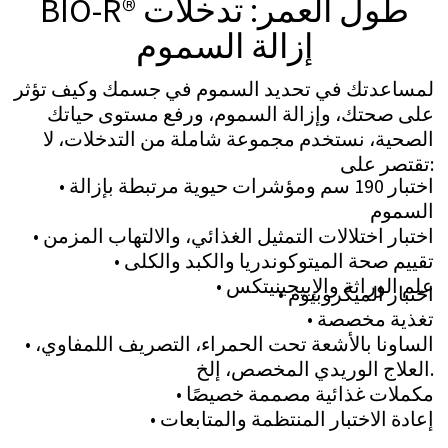
طول العمر BIO-R®: مخطط
الوظيفة الإدراكية
المزيد من المعلومات
طول العمر BIO-R®: مخطط
صحة المرأة