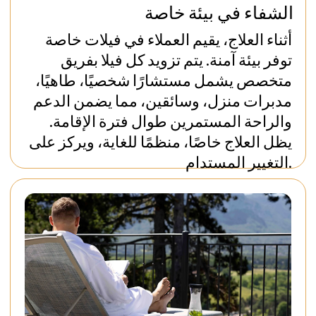
تبدأ الرحلة بمحادثة
راسلنا على واتساب +41 76 266 1457 أو
اترك طلباً:
مراسلة عبر واتساب