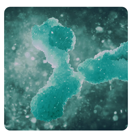
ما هو BIO-R® طول العمر:
مخطط إزالة السموم؟
فهم مستويات السموم في جسمك هو الخطوة الأولى
نحو تعزيز الحيوية. يوفر BIO-R® طول العمر: مخطط
إزالة السموم تقييمًا شاملاً ومعمقًا للسموم التي تؤثر
على صحتك وقدرة جسمك الكامنة على إزالتها. بعد
ذلك، يطور فريقنا الخبير خطة مخصصة وموجهة لإزالة
السموم، وتنشيط، وتعزيز الحيوية، مع التأكد من أنها
تحسن جميع جوانب حياتك.
الفوائد الرئيسية لـ BIO-R®