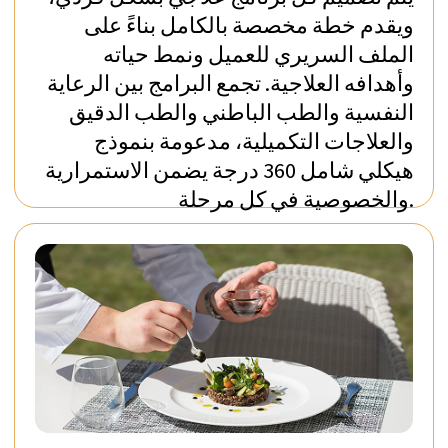
قبول المرضى الدوليين
سيقوم فريقنا بإرشادك خلال عملية القبول
بأكملها في عيادة كوخناخت وسيساعدك في أي
أسئلة تتعلق بإقامتك في العيادة. في أي وقت،
يمكنك تحديد موعد لاستشارة عبر الإنترنت مع
أحد أخصائيي علم النفس ذوي الخبرة لدينا
لمعالجة الشكوك بشأن صحتك أو برنامج إعادة
التأهيل الخاص بك.