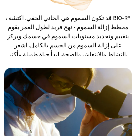
السموم: تهديد خفي لصحتك
تتعرض يومياً لعدد لا يحصى من الملوثات، مثل
المعادن الثقيلة، والسموم الفطرية، ومركبات PFAs
(أو 'المواد الكيميائية الأبدية'). بمرور الوقت، يمكن أن
تتراكم هذه الملوثات في جسمك ودماغك، مما يثقل
كبدك ومسارات إزالة السموم الطبيعية. هذا العبء
المتزايد يمكن أن يؤدي إلى أعراض مزمنة مثل
التعب، الصداع، ضعف الجهاز المناعي، إلخ.