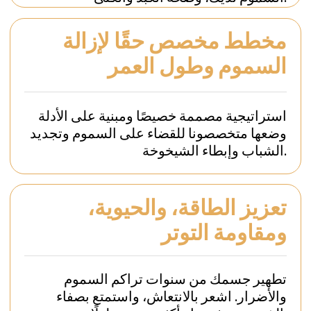
بروتوكول العلاج: إزالة سموم
منشطة لطول العمر
اختبارات طبية متطورة ومعمقة
يمنحك BIO-R® مخطط إزالة السموم رؤى غير
مسبوقة حول مستويات السموم في جسمك
وكيف تؤثر هذه على صحتك، طاقتك، رفاهيتك،
وعملية الشيخوخة.
مخطط مخصص لإزالة السموم وطول العمر
يعمل فريق متعدد التخصصات من الأطباء،
المعالجين، خبراء التغذية، والمهنيين جنبًا إلى
جنب ويقومون بتطوير خطة مصممة خصيصًا
ومبنية على الأدلة لإزالة السموم وتجديد
الشباب.
تقييم شامل للصحة ونمط الحياة
سيقوم خبراء BIO-R® لدينا بتقييم شامل
للجوانب الأخرى لحالتك الصحية الحالية، والنوم،
والتمثيل الغذائي، والتغذية، ونمط الحياة. معًا،
نغوص عميقًا في كل ما يؤثر على صحتك
وشيخوختك.
تدخلات طول العمر، وبناء العادات
تدخلات متطورة ومكملات غذائية مخصصة
ستبدأ عملية إزالة السموم لديك بخصوصية
تامة في سويسرا. عند العودة إلى المنزل،