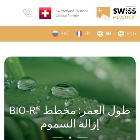
РУС
FR
AR
ENG
BIO-R® طول العمر: مخطط
إزالة السموم
نشّط مدى حياتك الصحية من خلال تعزيز
الحيوية