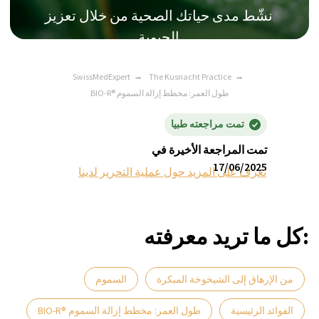
كل ما تريد معرفته:
SwissMedExpert
→
The Kusnacht Practice
→
BIO-R® طول العمر: مخطط إزالة السموم
تمت مراجعته طبيا
تمت المراجعة الأخيرة في
17/06/2025
تعرف على المزيد حول عملية التحرير لدينا
من الإرهاق إلى الشيخوخة المبكرة
السموم
هل تشعر بالإرهاق المستمر،
وانخفاض الحيوية، وتبدو أكبر
الفوائد الرئيسية
BIO-R® طول العمر: مخطط إزالة السموم