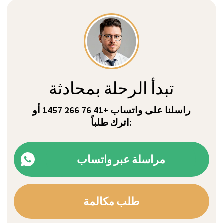
Private Villa Bianca
المزيد من
احجز فيلا
المعلومات
نحن نؤمن أن أهم شيء
هو أنت - الشخص الذي
يثق بنا فيما يتعلق بصحته.