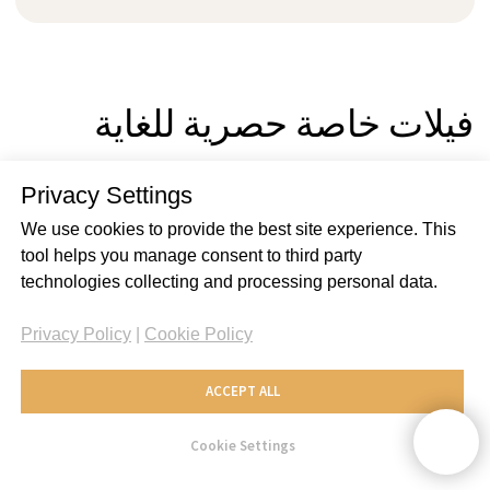
ولهذا السبب فإننا نقدم لك أفضل الخدمات
وأكثرها موثوقية: رعاية رفيعة المستوى،
ومساعدة تستند إلى الطب القائم على
الأدلة. فنحن لا نعالج المرض فحسب، بل
نعالج الشخص أيضًا. ولن تشعر أبدًا بأنك
مجرد جزء من "مصنع الرعاية الصحية"؛ بل
ستختبر نهجًا شخصيًا ورعاية حقيقية.
نحن نتطلع إلى الترحيب بكم:
Privacy Settings
WHATSAPP
We use cookies to provide the best site experience. This
tool helps you manage consent to third party
technologies collecting and processing personal data.
+41 76 266 1457
Privacy Policy
|
Cookie Policy
ACCEPT ALL
Cookie Settings