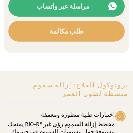
الضبط الدقيق
BIO-R® طول العمر: تدخلات
إزالة السموم
لمساعدتك في تحديد السموم في جسمك وكيف تؤثر