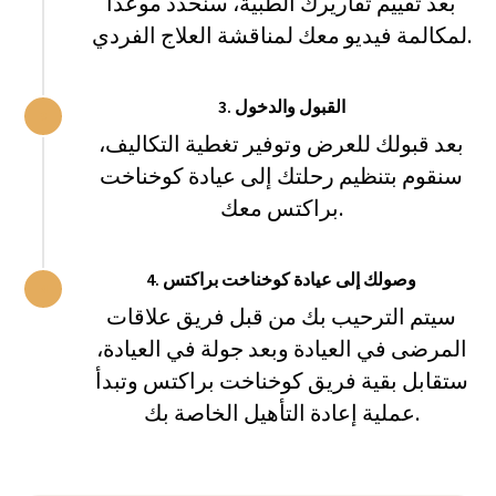
بعد تقييم تقاريرك الطبية، سنحدد موعدًا
لمكالمة فيديو معك لمناقشة العلاج الفردي.
3. القبول والدخول
Private Villa Serena
بعد قبولك للعرض وتوفير تغطية التكاليف،
سنقوم بتنظيم رحلتك إلى عيادة كوخناخت
المزيد من
احجز فيلا
براكتس معك.
المعلومات
4. وصولك إلى عيادة كوخناخت براكتس
سيتم الترحيب بك من قبل فريق علاقات
المرضى في العيادة وبعد جولة في العيادة،
ستقابل بقية فريق كوخناخت براكتس وتبدأ
عملية إعادة التأهيل الخاصة بك.