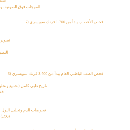
الفح
الموجات فوق الصوتية، وقي
2) فحص الأعصاب يبدأ من 1.700 فرنك سويسري
تصوير 
التصو
3) فحص الطب الباطني العام يبدأ من 3.400 فرنك سويسري
تاريخ طبي كامل (تجميع وتحلي
فحص
فحوصات الدم وتحليل البول (
تخطيط كهرباء القلب أثناء الراحة (ECG