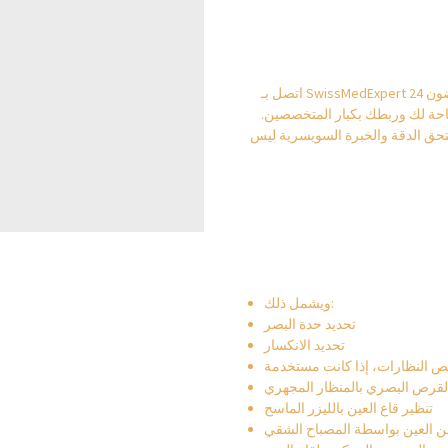
اتصل بـ SwissMedExpert للحصول على استشارة غير ملزمة. سيتواصل فريقنا معك في غضون 24
متاحة لك وربطك بكبار المتخصصين.
ق الدقة والخبرة السويسرية ليس
ويشمل ذلك:
تحديد حدة البصر
تحديد الانكسار
 النظارات، إذا كانت مستخدمة
القرص البصري بالمنظار المجهري
تنظير قاع العين بالليزر الماسح
 العين بواسطة المصباح الشقي