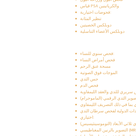
قياس PSA والكرياتينين
فحوصات اختيارية:
تنظير المثانة
دوبلكس الخصيتين
دوبلكس الأعضاء التناسلية
فحص سنوي للنساء:
فحص أمراض النساء
مسحة عنق الرحم
الموجات فوق الصوتية
جس الثدي
فحص الدم
صوير الثدي الرقمي (الماموجرام)
 بما في ذلك التصريف الليمفاوي
دات الدولية لفحص سرطان الثدي
اختياري:
 ثلاثي الأبعاد (التوموسينثيسيس)