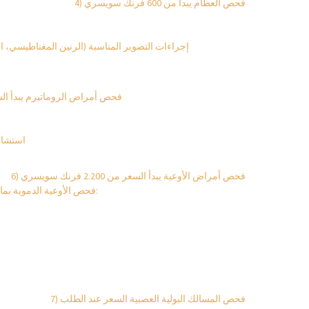
4) فحص العظام يبدأ من 600 فرنك سويسري
ا
إجراءات التصوير المناسبة (الرنين المغناطيسي، ال
5) فحص أمراض الروماتيزم يبدأ السعر من 1.300 
استشارة
6) فحص أمراض الأوعية يبدأ السعر من 2.200 فرنك سويسري
فحص الأوعية الدموية بما في ذلك الموجات فوق الصوتية لـ:
7) فحص المسالك البولية العصبية السعر عند الطلب