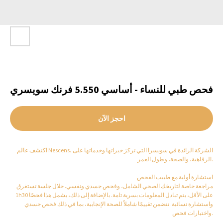
فحص طبي للنساء - أساسي 5.550 فرنك سويسري
احجز الآن
اكتشف عالم Nescens، الشركة الرائدة في سويسرا التي تركز خبراتها وخدماتها على
الرفاهية، والصحة، وطول العمر.
استشارة أولية مع طبيب الفحص
مراجعة خاصة لتاريخك الصحي الشامل، وفحص جسدي ونفسي. خلال جلسة تستغرق
1h30 على الأقل، يتم تبادل المعلومات بسرية تامة. بالإضافة إلى ذلك، يشمل هذا فحصًا
واستشارة نسائية. تتضمن تقييمًا شاملاً للصحة الإنجابية، بما في ذلك فحص جسدي
واختبارات فحص.