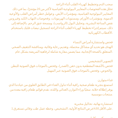
سحب الدم وتخطيط كهرباء القلب أثناء الراحة
تحلل هذه الفحوصات المعايير البيولوجية القياسية لأكثر من 20 مؤشرًا، بما في ذلك
المعايير البيولوجية القياسية، ومؤشرات الأيض، وعوامل خطر أمراض القلب والأوعية
الدموية، ومؤشرات الأورام، ومستويات الهرمونات، وفحوصات التهاب الكبد وفيروس
نقص المناعة البشرية، وتحليل البول (الرواسب)، ومسحة عنق الرحم. بالإضافة إلى
ذلك، سيتم إجراء تخطيط كهرباء القلب أثناء الراحة لتسجيل نبضات قلبك باستخدام
الأقطاب الكهربائية.
فحص واستشارة أمراض النساء
الهدف هو تحديد أي مشاكل محتملة، وتقديم رعاية وقائية، ومناقشة التثقيف الصحي
المتعلق بالصحة الإنجابية، مما يضمن مقاربة شاملة لرفاهية المريضة بشكل عام.
التصوير التشخيصي
فحص بالأشعة المقطعية بدون حقن (الصدر)، وفحص بالموجات فوق الصوتية للبطن
والحوض، وفحص بالموجات فوق الصوتية عبر المهبل.
غداء متوازن
استمتع بتجربة طعام صحية راقية أثناء تناول الغداء في الطابق العلوي من عيادتنا الذي
يوفر إطلالة خلابة. سعيًا وراء التوازن الغذائي واللذة، نقدم قوائم طعام راقية معدة من
منتجات موسمية.
استشارة نهائية، تحاليل مخبرية
عرض النتائج الأولية، التشخيص، وخطة عمل طب وقائي تستغرق 1h30 على الأقل.
تقرير مكتوب كامل